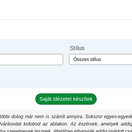
Stílus
Saját idézetet készítek
 többi dolog már nem is számít annyira. Sokszor egyes-egyed
várásodat kidobod az ablakon. Az észérvek, amelyek addigi 
ha szerelmesek lesznek, általában elhagyják addig imádott csa