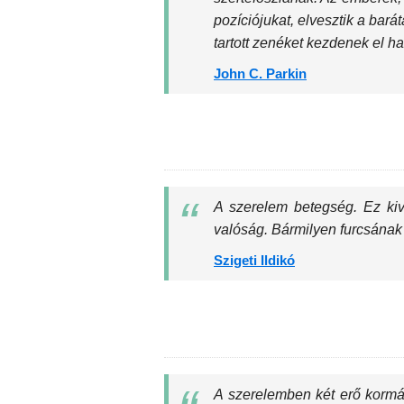
pozíciójukat, elvesztik a bará
tartott zenéket kezdenek el hal
John C. Parkin
A szerelem betegség. Ez ki
valóság. Bármilyen furcsának
Szigeti Ildikó
A szerelemben két erő kormán