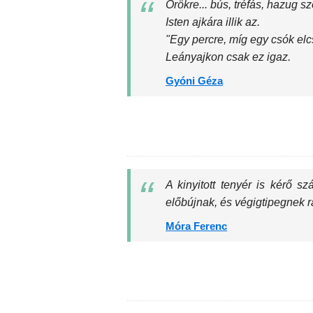
Örökre... bús, tréfás, hazug sz
Isten ajkára illik az.
"Egy percre, míg egy csók elc
Leányajkon csak ez igaz.
Gyóni Géza
A kinyitott tenyér is kérő s
előbújnak, és végigtipegnek ra
Móra Ferenc