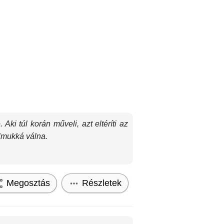
ki túl korán műveli, azt eltéríti az
almukká válna.
Megosztás
Részletek