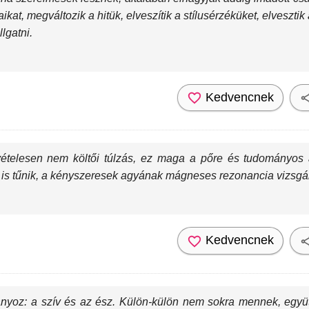
taikat, megváltozik a hitük, elveszítik a stílusérzéküket, elvesz
lgatni.
Kedvencnek
vételesen nem költői túlzás, ez maga a pőre és tudományos 
 is tűnik, a kényszeresek agyának mágneses rezonancia vizsgá
Kedvencnek
yoz: a szív és az ész. Külön-külön nem sokra mennek, együtt vi