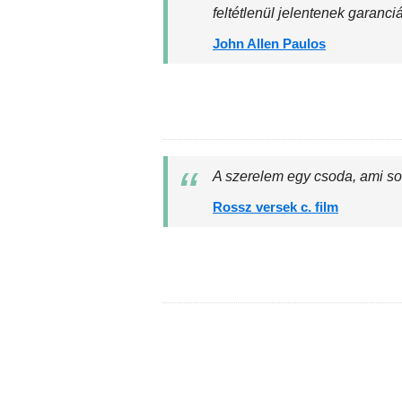
feltétlenül jelentenek garanci
John Allen Paulos
A szerelem egy csoda, ami so
Rossz versek c. film