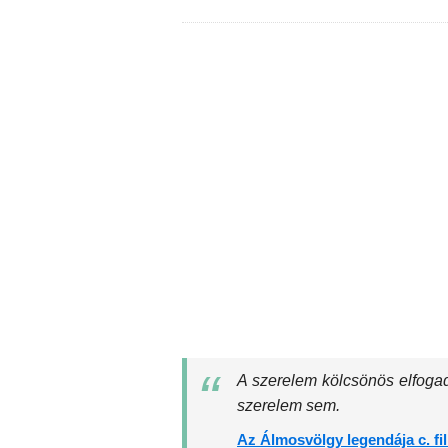
A szerelem kölcsönös elfogad
szerelem sem.
Az Álmosvölgy legendája c. fi