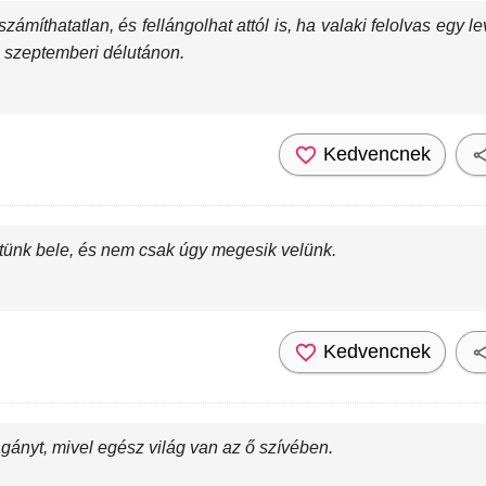
zámíthatatlan, és fellángolhat attól is, ha valaki felolvas egy l
s szeptemberi délutánon.
Kedvencnek
etünk bele, és nem csak úgy megesik velünk.
Kedvencnek
gányt, mivel egész világ van az ő szívében.