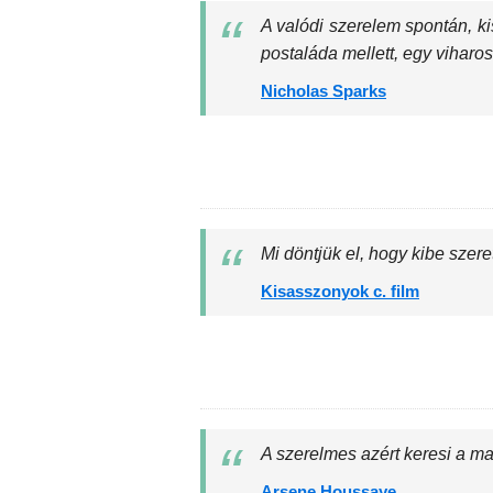
A valódi szerelem spontán, kis
postaláda mellett, egy viharo
Nicholas Sparks
Mi döntjük el, hogy kibe szer
Kisasszonyok c. film
A szerelmes azért keresi a ma
Arsene Houssaye