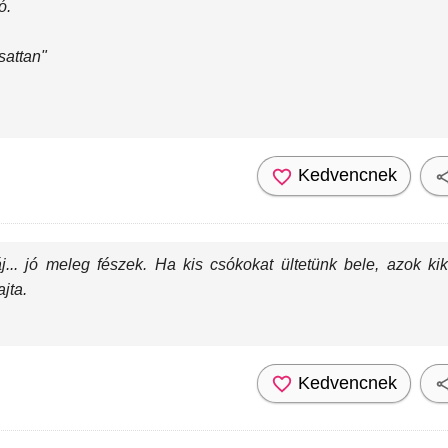
ó.
sattan"
Kedvencnek
záj... jó meleg fészek. Ha kis csókokat ültetünk bele, azok ki
jta.
Kedvencnek