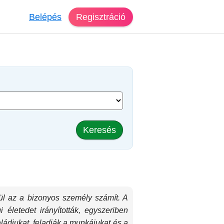
Belépés
Regisztráció
Keresés
ül az a bizonyos személy számít. A
életedet irányították, egyszeriben
ládjukat, feladják a munkájukat és a