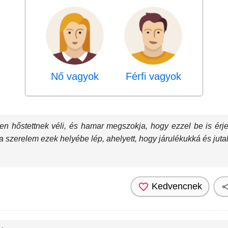
Nő vagyok
Férfi vagyok
n hőstettnek véli, és hamar megszokja, hogy ezzel be is érje. A
s a szerelem ezek helyébe lép, ahelyett, hogy járulékukká és jut
Kedvencnek