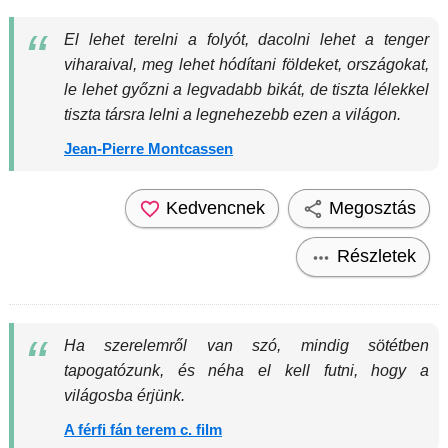
El lehet terelni a folyót, dacolni lehet a tenger
viharaival, meg lehet hódítani földeket, országokat,
le lehet győzni a legvadabb bikát, de tiszta lélekkel
tiszta társra lelni a legnehezebb ezen a világon.
Jean-Pierre Montcassen
Kedvencnek
Megosztás
Részletek
Ha szerelemről van szó, mindig sötétben
tapogatózunk, és néha el kell futni, hogy a
világosba érjünk.
A férfi fán terem c. film