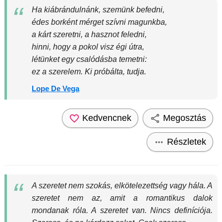
Ha kiábrándulnánk, szemünk befedni,
édes borként mérget szívni magunkba,
a kárt szeretni, a hasznot feledni,
hinni, hogy a pokol visz égi útra,
létünket egy csalódásba temetni:
ez a szerelem. Ki próbálta, tudja.
Lope De Vega
Kedvencnek
Megosztás
Részletek
A szeretet nem szokás, elkötelezettség vagy hála. A
szeretet nem az, amit a romantikus dalok
mondanak róla. A szeretet van. Nincs definíciója.