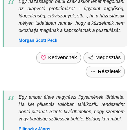
Egy házasságon belül csak akkor lehet megoldani
az alapvető problémákat - úgymint függőség,
függetlenség, erőviszonyok, stb. -, ha a házastársak
mélyen tudatában vannak, hogy a küzdelmük nem
okozhatja magának a kapcsolatnak a pusztulását.
Morgan Scott Peck
Kedvencnek
Megosztás
Részletek
Egy ember élete nagyrészt figyelmének története.
Ha két pillantás valóban találkozik: rendszerint
döntő pillanat. Szinte kivédhetetlen, hogy szerelem
vagy barátság szülessék belőle. Boldog karambol.
Pilinszky János