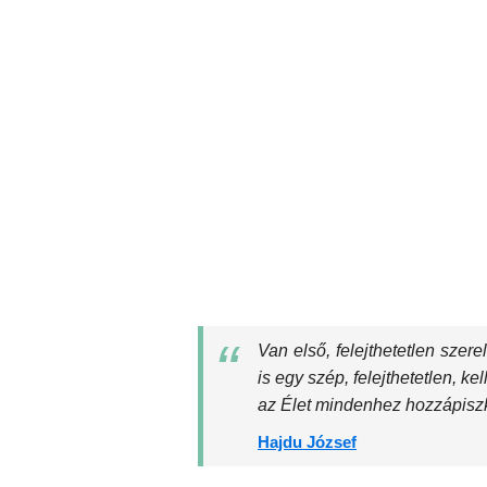
Van első, felejthetetlen szer
is egy szép, felejthetetlen, k
az Élet mindenhez hozzápiszkál
Hajdu József