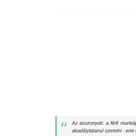
Az asszonyok: a férfi munkáj
akadálytalanul szeretni - err