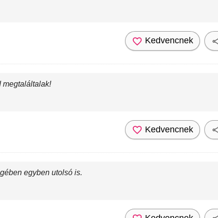
Kedvencnek
 megtaláltalak!
Kedvencnek
égében egyben utolsó is.
Kedvencnek