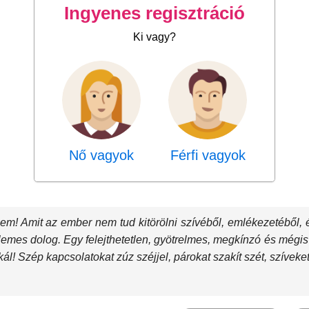
Ingyenes regisztráció
Ki vagy?
Nő vagyok
Férfi vagyok
elem! Amit az ember nem tud kitörölni szívéből, emlékezetéből
ellemes dolog. Egy felejthetetlen, gyötrelmes, megkínzó és mégis
! Szép kapcsolatokat zúz széjjel, párokat szakít szét, szíveket