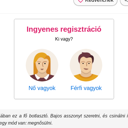
Ingyenes regisztráció
Ki vagy?
Nő vagyok
Férfi vagyok
ában ez a fő botlasztó. Bajos asszonyt szeretni, és csináln
e egy mód van: megnősülni.