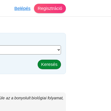
Belépés
Regisztráció
Keresés
e az a bonyolult biológiai folyamat,