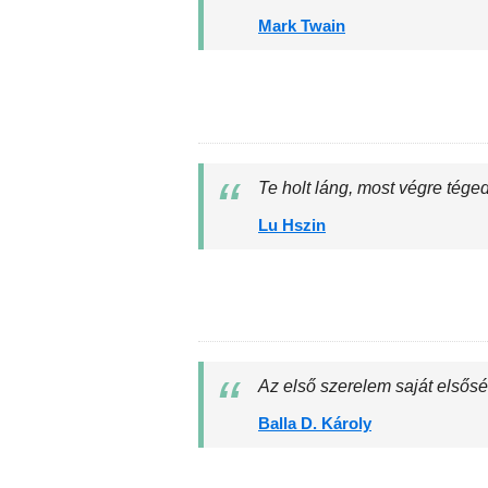
Mark Twain
Te holt láng, most végre téged
Lu Hszin
Az első szerelem saját elsős
Balla D. Károly