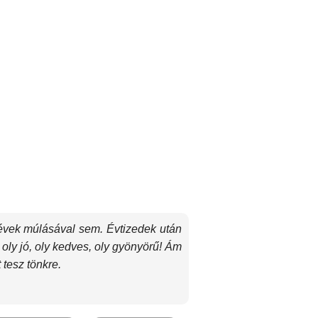
, évek múlásával sem. Évtizedek után
 oly jó, oly kedves, oly gyönyörű! Ám
 tesz tönkre.