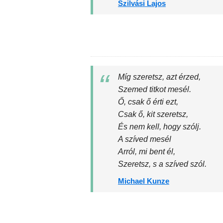
Szilvási Lajos
Míg szeretsz, azt érzed,
Szemed titkot mesél.
Ő, csak ő érti ezt,
Csak ő, kit szeretsz,
És nem kell, hogy szólj.
A szíved mesél
Arról, mi bent él,
Szeretsz, s a szíved szól.
Michael Kunze