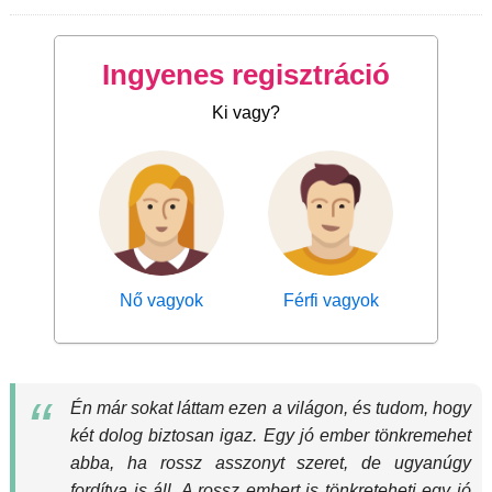
Ingyenes regisztráció
Ki vagy?
Nő vagyok
Férfi vagyok
Én már sokat láttam ezen a világon, és tudom, hogy
két dolog biztosan igaz. Egy jó ember tönkremehet
abba, ha rossz asszonyt szeret, de ugyanúgy
fordítva is áll. A rossz embert is tönkreteheti egy jó