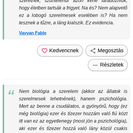
szeretnek, szüntelenül azon kéne fáradozniuk,
hogy életben tartsák a frigyet. Na és? Nem alapvető
ez a lobogó szerelmesek esetében is? Ha nem
tesznek a tűzre, a láng kialszik. Ez evidencia.
Vavyan Fable
Kedvencnek
Megosztás
Részletek
Nem biológia a szerelem (akkor az állatok is
szerelmesek lehetnének), hanem pszichológia.
Mert az benne a csudálatos, a gyönyörű, hogy (ez
még biológia) ezer és tízezer hozzám való fiú közt
itt van ez az egyetlenegy (most jön a pszichológia),
aki ezer és tízezer hozzá való lány közül csakis