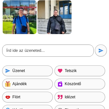
Üzenet
Tetszik
Ajándék
Köszöntő
Flört
Idézet