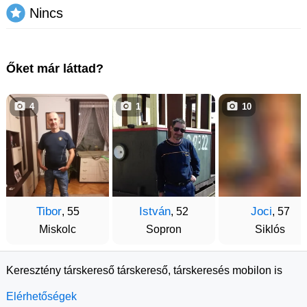
Nincs
Őket már láttad?
4
1
10
Tibor
István
Joci
, 55
, 52
, 57
Miskolc
Sopron
Siklós
Keresztény társkereső társkereső, társkeresés mobilon is
Elérhetőségek