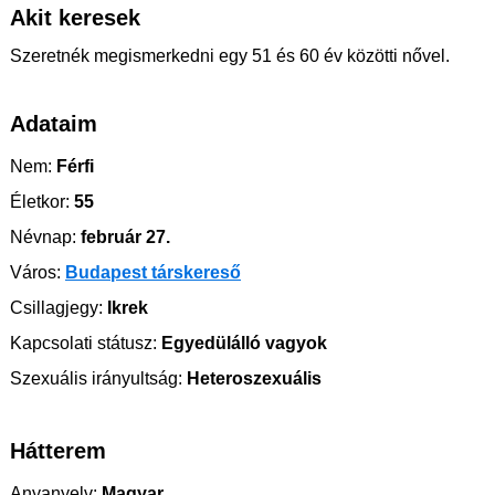
Akit keresek
Szeretnék megismerkedni egy 51 és 60 év közötti nővel.
Adataim
Nem:
Férfi
Életkor:
55
Névnap:
február 27.
Város:
Budapest társkereső
Csillagjegy:
Ikrek
Kapcsolati státusz:
Egyedülálló vagyok
Szexuális irányultság:
Heteroszexuális
Hátterem
Anyanyelv:
Magyar