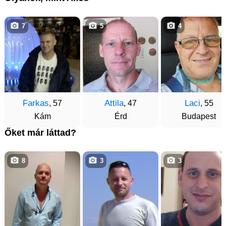
7
5
4
Farkas
Attila
Laci
, 57
, 47
, 55
Kám
Érd
Budapest
Őket már láttad?
8
3
3