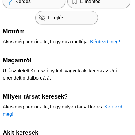
Kérdés
Elmentés
Elrejtés
Mottóm
Akos még nem írta le, hogy mi a mottója.
Kérdezd meg!
Magamról
Ùjjàszületett Keresztèny fèrfi vagyok aki keresi az Ùrtòl
elrendelt oldalbordàjàt
Milyen társat keresek?
Akos még nem írta le, hogy milyen társat keres.
Kérdezd
meg!
Akit keresek