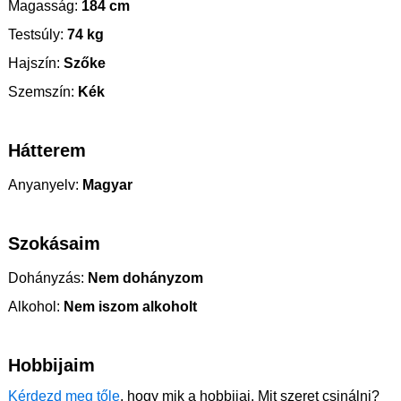
Magasság:
184 cm
Testsúly:
74 kg
Hajszín:
Szőke
Szemszín:
Kék
Hátterem
Anyanyelv:
Magyar
Szokásaim
Dohányzás:
Nem dohányzom
Alkohol:
Nem iszom alkoholt
Hobbijaim
Kérdezd meg tőle
, hogy mik a hobbijai. Mit szeret csinálni?