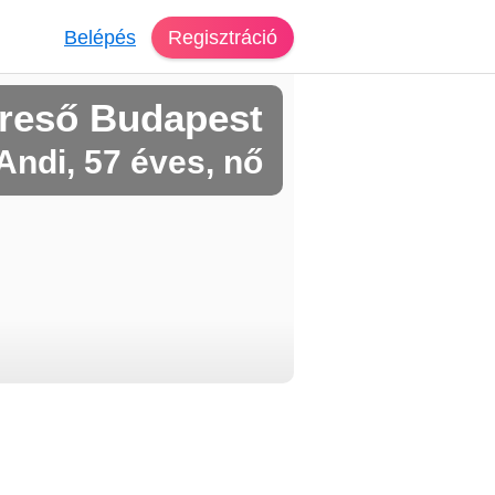
Belépés
Regisztráció
reső Budapest
Andi, 57 éves, nő