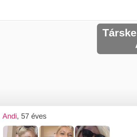
Társke
Andi
, 57 éves