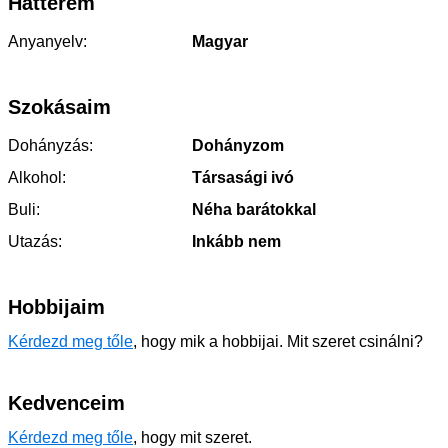
Hátterem
Anyanyelv:
Magyar
Szokásaim
Dohányzás:
Dohányzom
Alkohol:
Társasági ivó
Buli:
Néha barátokkal
Utazás:
Inkább nem
Hobbijaim
Kérdezd meg tőle
, hogy mik a hobbijai. Mit szeret csinálni?
Kedvenceim
Kérdezd meg tőle
, hogy mit szeret.