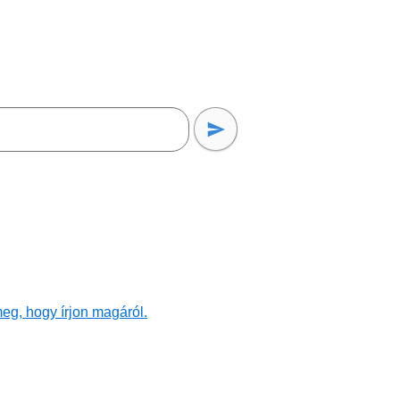
eg, hogy írjon magáról.