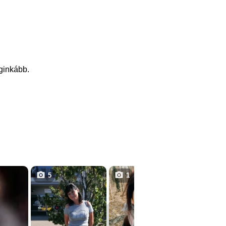
eginkább.
5
1
5