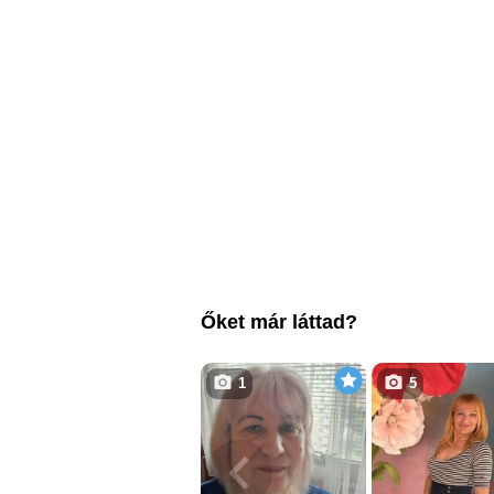
Őket már láttad?
1
5