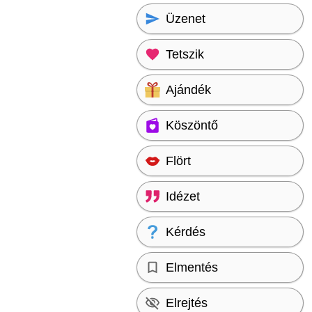
Üzenet
Tetszik
Ajándék
Köszöntő
Flört
Idézet
Kérdés
Elmentés
Elrejtés