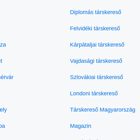
Diplomás társkereső
Felvidéki társkereső
áza
Kárpátaljai társkereső
t
Vajdasági társkereső
hérvár
Szlovákiai társkereső
Londoni társkereső
ely
Társkereső Magyarország
ba
Magazin