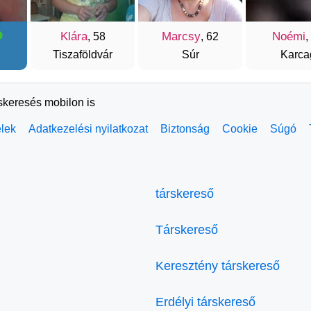
Klára
Marcsy
Noémi
, 58
, 62
,
Tiszaföldvár
Súr
Karca
rskeresés mobilon is
elek
Adatkezelési nyilatkozat
Biztonság
Cookie
Súgó
társkereső
Társkereső
Keresztény társkereső
Erdélyi társkereső