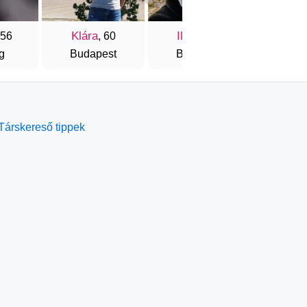
Klára
Ildikó
Verzsb
 56
, 60
, 53
g
Budapest
Budapest
Zalaeg
Társkereső tippek