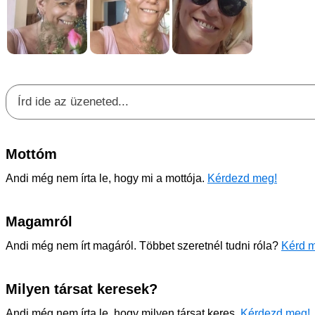
Mottóm
Andi még nem írta le, hogy mi a mottója.
Kérdezd meg!
Magamról
Andi még nem írt magáról. Többet szeretnél tudni róla?
Kérd m
Milyen társat keresek?
Andi még nem írta le, hogy milyen társat keres.
Kérdezd meg!