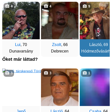
4
4
9
Lui
Zsolt
László
, 70
, 66
, 69
Dunavarsány
Debrecen
Hódmezővásárhe
Őket már láttad?
3
3
1
Jenő
László
Csaba
, 64
, 64