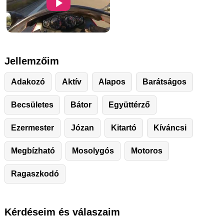
Jellemzőim
Adakozó
Aktív
Alapos
Barátságos
Becsületes
Bátor
Együttérző
Ezermester
Józan
Kitartó
Kíváncsi
Megbízható
Mosolygós
Motoros
Ragaszkodó
Kérdéseim és válaszaim