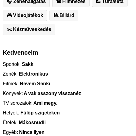
🎧 Zenehallgatás
📽 Filmnézés
👟 Túra/séta
🎮 Videojátékok
🎱 Biliárd
✂️ ️Kézműveskedés
Kedvenceim
Sportok:
Sakk
Zenék:
Elektronikus
Filmek:
Nevem Senki
Könyvek:
A vak asszony visszanéz
TV sorozatok:
Ami megy.
Helyek:
Fülöp szigeteken
Ételek:
Mákosnudli
Egyéb:
Nincs ilyen