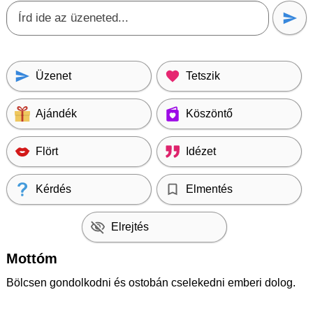
Üzenet
Tetszik
Ajándék
Köszöntő
Flört
Idézet
Kérdés
Elmentés
Elrejtés
Mottóm
Bölcsen gondolkodni és ostobán cselekedni emberi dolog.