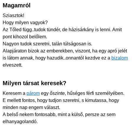
Magamról
Sziasztok!
Hogy milyen vagyok?
Az Tőled függ..tudok tündér, de házisárkány is lenni. Amit
pont kihozol belőlem.
Nagyon tudok szeretni, talán túlságosan is.
Alapjáraton bizok az emberekben, viszont, ha egy apró jelét
is látom annak, hogy hazudik..onnantól kezdve ez a
bizalom
elveszett.
Milyen társat keresek?
Keresem a
párom
egy őszinte, hűséges férfi személyében.
E mellett fontos, hogy tudjon szeretni, s kimutassa, hogy
minden nap engem választ.
A belső nekem fontosabb, mint a külső, persze az sem
elhanyagolandó.