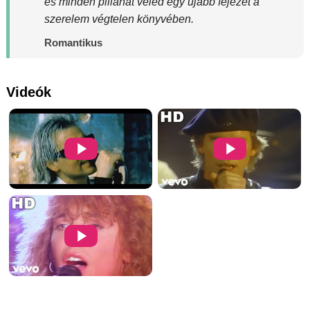
és minden pillanat veled egy újabb fejezet a
szerelem végtelen könyvében.
Romantikus
Videók