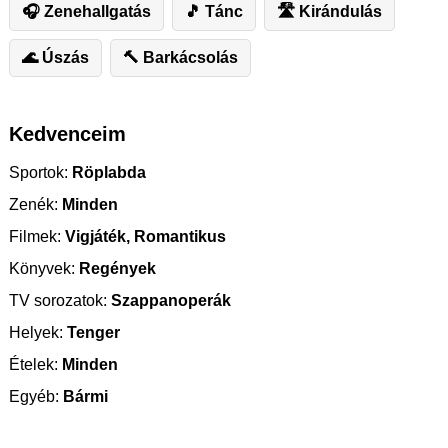
🎧 Zenehallgatás
🎵 Tánc
🛣️ ️Kirándulás
🌊 Úszás
🔨 Barkácsolás
Kedvenceim
Sportok:
Röplabda
Zenék:
Minden
Filmek:
Vigjáték, Romantikus
Könyvek:
Regények
TV sorozatok:
Szappanoperák
Helyek:
Tenger
Ételek:
Minden
Egyéb:
Bármi