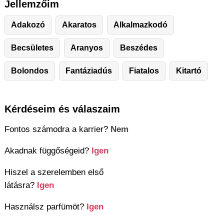
Jellemzőim
Adakozó
Akaratos
Alkalmazkodó
Becsületes
Aranyos
Beszédes
Bolondos
Fantáziadús
Fiatalos
Kitartó
Kérdéseim és válaszaim
Fontos számodra a karrier?
Nem
Akadnak függőségeid?
Igen
Hiszel a szerelemben első
látásra?
Igen
Használsz parfümöt?
Igen