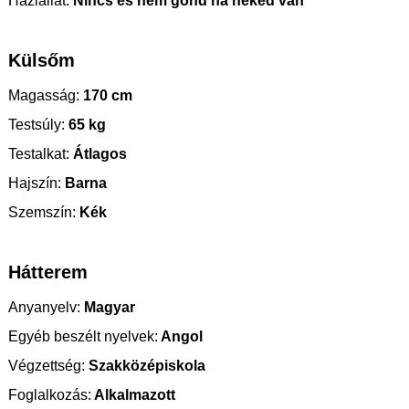
Háziállat:
Nincs és nem gond ha neked van
Külsőm
Magasság:
170 cm
Testsúly:
65 kg
Testalkat:
Átlagos
Hajszín:
Barna
Szemszín:
Kék
Hátterem
Anyanyelv:
Magyar
Egyéb beszélt nyelvek:
Angol
Végzettség:
Szakközépiskola
Foglalkozás:
Alkalmazott