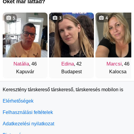
Őket már láttad?
5
3
4
Natália
Edina
Marcsi
, 46
, 42
, 46
Kapuvár
Budapest
Kalocsa
Keresztény társkereső társkereső, társkeresés mobilon is
Elérhetőségek
Felhasználási feltételek
Adatkezelési nyilatkozat