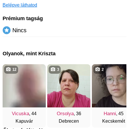
Belépve láthatod
Prémium tagság
Nincs
Olyanok, mint Kriszta
12
3
2
Vicuska
Orsolya
Hanni
, 44
, 36
, 45
Kapuvár
Debrecen
Kecskemét