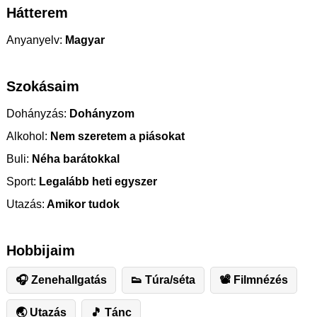
Hátterem
Anyanyelv:
Magyar
Szokásaim
Dohányzás:
Dohányzom
Alkohol:
Nem szeretem a piásokat
Buli:
Néha barátokkal
Sport:
Legalább heti egyszer
Utazás:
Amikor tudok
Hobbijaim
🎧 Zenehallgatás
👟 Túra/séta
📽 Filmnézés
🌏 Utazás
🎵 Tánc