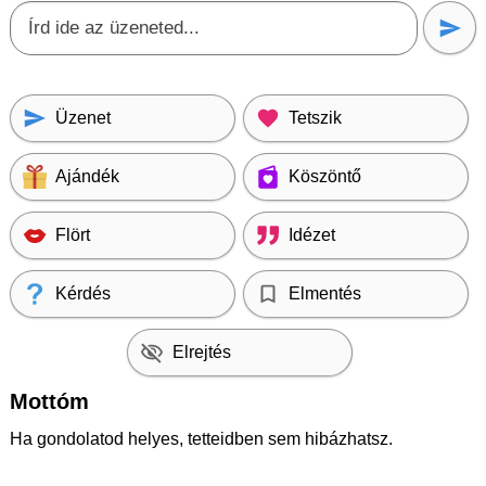
Üzenet
Tetszik
Ajándék
Köszöntő
Flört
Idézet
Kérdés
Elmentés
Elrejtés
Mottóm
Ha gondolatod helyes, tetteidben sem hibázhatsz.