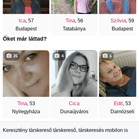
Ica
Tina
Szilvia
, 57
, 56
, 59
Budapest
Tatabánya
Budapest
Őket már láttad?
26
4
6
Tina
Cica
Edit
, 53
, 53
Nyíregyháza
Dunaújváros
Darnózseli
Keresztény társkereső társkereső, társkeresés mobilon is