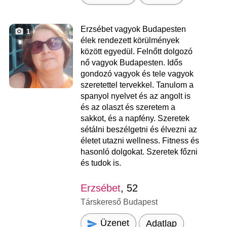
Erzsébet vagyok Budapesten
1
élek rendezett körülmények
között egyedül. Felnőtt dolgozó
nő vagyok Budapesten. Idős
gondozó vagyok és tele vagyok
szeretettel tervekkel. Tanulom a
spanyol nyelvet és az angolt is
és az olaszt és szeretem a
sakkot, és a napfény. Szeretek
sétálni beszélgetni és élvezni az
életet utazni wellness. Fitness és
hasonló dolgokat. Szeretek főzni
és tudok is.
Erzsébet
, 52
Társkereső Budapest
Üzenet
Adatlap