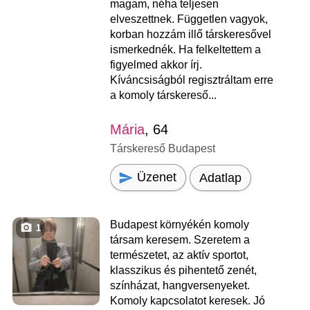
magam, néha teljesen
elveszettnek. Független vagyok,
korban hozzám illő társkeresővel
ismerkednék. Ha felkeltettem a
figyelmed akkor írj.
Kíváncsiságból regisztráltam erre
a komoly társkereső...
Mária
, 64
Társkereső Budapest
Üzenet
Adatlap
Budapest környékén komoly
1
társam keresem. Szeretem a
természetet, az aktív sportot,
klasszikus és pihentető zenét,
színházat, hangversenyeket.
Komoly kapcsolatot keresek. Jó