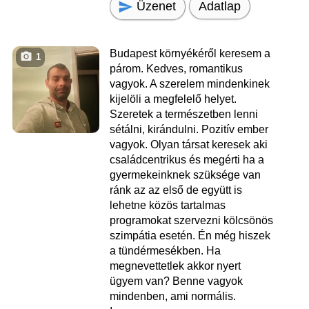
Üzenet
Adatlap
Budapest környékéről keresem a
1
párom. Kedves, romantikus
vagyok. A szerelem mindenkinek
kijelöli a megfelelő helyet.
Szeretek a természetben lenni
sétálni, kirándulni. Pozitív ember
vagyok. Olyan társat keresek aki
családcentrikus és megérti ha a
gyermekeinknek szüksége van
ránk az az első de együtt is
lehetne közös tartalmas
programokat szervezni kölcsönös
szimpátia esetén. Én még hiszek
a tündérmesékben. Ha
megnevettetlek akkor nyert
ügyem van? Benne vagyok
mindenben, ami normális.