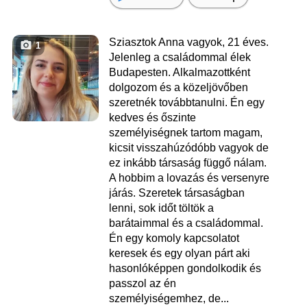
Sziasztok Anna vagyok, 21 éves.
1
Jelenleg a családommal élek
Budapesten. Alkalmazottként
dolgozom és a közeljövőben
szeretnék továbbtanulni. Én egy
kedves és őszinte
személyiségnek tartom magam,
kicsit visszahúzódóbb vagyok de
ez inkább társaság függő nálam.
A hobbim a lovazás és versenyre
járás. Szeretek társaságban
lenni, sok időt töltök a
barátaimmal és a családommal.
Én egy komoly kapcsolatot
keresek és egy olyan párt aki
hasonlóképpen gondolkodik és
passzol az én
személyiségemhez, de...