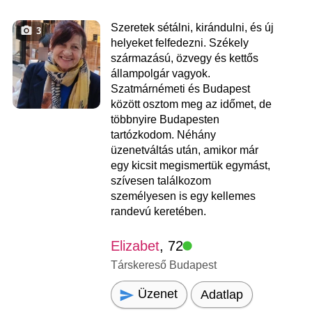
Szeretek sétálni, kirándulni, és új
3
helyeket felfedezni. Székely
származású, özvegy és kettős
állampolgár vagyok.
Szatmárnémeti és Budapest
között osztom meg az időmet, de
többnyire Budapesten
tartózkodom. Néhány
üzenetváltás után, amikor már
egy kicsit megismertük egymást,
szívesen találkozom
személyesen is egy kellemes
randevú keretében.
Elizabet
, 72
Társkereső Budapest
Üzenet
Adatlap