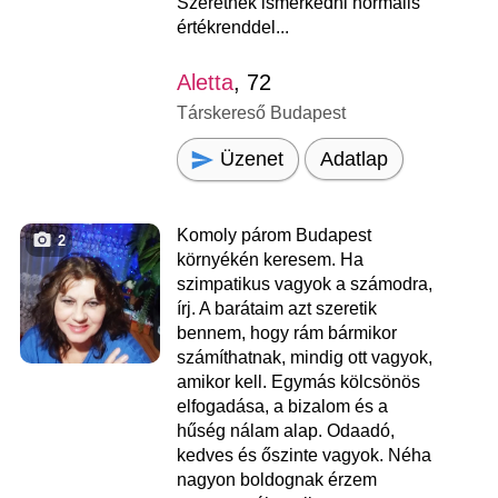
Szeretnék ismerkedni normális
értékrenddel...
Aletta
, 72
Társkereső Budapest
Üzenet
Adatlap
Komoly párom Budapest
2
környékén keresem. Ha
szimpatikus vagyok a számodra,
írj. A barátaim azt szeretik
bennem, hogy rám bármikor
számíthatnak, mindig ott vagyok,
amikor kell. Egymás kölcsönös
elfogadása, a bizalom és a
hűség nálam alap. Odaadó,
kedves és őszinte vagyok. Néha
nagyon boldognak érzem