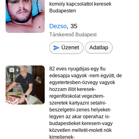
komoly kapcsolattot keresek
Budapesten
Dezso
, 35
Társkereső Budapest
Üzenet
Adatlap
82 eves nyugdijas-egy fiu
4
edesapja vagyok -nem együtt, de
egyetertesben-özvegy vagyok
hozzam illöt keresek-
regenföiskolat vegeztem-
szeretek kartyazni setalni-
beszelgetni-zenes helyeket-
legyen az akar operahaz is-
budapestieket keresem-vagy
közvetlen melletit-molett nök
kimeljenek-