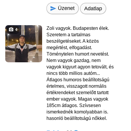
Üzenet
Adatlap
Zoli vagyok. Budapesten élek.
4
Szeretem a tartalmas
beszélgetéseket. A közös
megértést, elfogadást.
Töménytelen humort nevetést.
Nem vagyok gazdag, nem
vagyok kigyurt agyon tetovált, és
nincs több millios autóm...
Átlagos humoros beállítotságú
értelmes, visszagott normális
értékrendeket szemelőtt tartott
ember vagyok. Magas vagyok
185cm átlagos. Szívsesen
ismerkednék komolyabban is.
hasonló beállítotságú nőkkel.