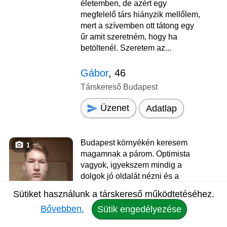
életemben, de azért egy
megfelelő társ hiányzik mellőlem,
mert a szívemben ott tátong egy
űr amit szeretném, hogy ha
betöltenél. Szeretem az...
Gábor
, 46
Társkereső Budapest
Üzenet
Adatlap
Budapest környékén keresem
1
magamnak a párom. Optimista
vagyok, igyekszem mindig a
dolgok jó oldalát nézni és a
megoldásra koncentrálni.
Sütiket használunk a társkereső működtetéséhez.
Kedves, megértő páromat
Bővebben.
Sütik engedélyezése
keresem, életem hátralevő
részére. Egyenlőre csak