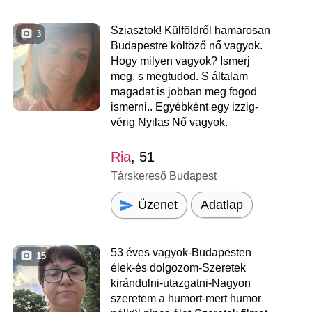
Sziasztok! Külföldről hamarosan
3
Budapestre költöző nő vagyok.
Hogy milyen vagyok? Ismerj
meg, s megtudod. S általam
magadat is jobban meg fogod
ismerni.. Egyébként egy izzig-
vérig Nyilas Nő vagyok.
Ria
, 51
Társkereső Budapest
Üzenet
Adatlap
53 éves vagyok-Budapesten
15
élek-és dolgozom-Szeretek
kirándulni-utazgatni-Nagyon
szeretem a humort-mert humor