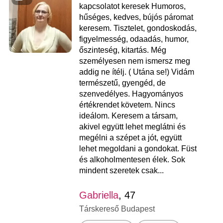
kapcsolatot keresek Humoros,
hűséges, kedves, bújós páromat
keresem. Tisztelet, gondoskodás,
figyelmesség, odaadás, humor,
őszinteség, kitartás. Még
személyesen nem ismersz meg
addig ne ítélj. ( Utána se!) Vidám
természetű, gyengéd, de
szenvedélyes. Hagyományos
értékrendet követem. Nincs
ideálom. Keresem a társam,
akivel együtt lehet meglátni és
megélni a szépet a jót, együtt
lehet megoldani a gondokat. Füst
és alkoholmentesen élek. Sok
mindent szeretek csak...
Gabriella
, 47
Társkereső Budapest