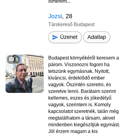
Ismerem...
Jozsi
, 28
Társkereső Budapest
Üzenet
Adatlap
Budapest környékéről keresem a
5
párom. Viszonozni fogom ha
tetszünk egymásnak. Nyitott,
kíváncsi, érdeklődő ember
vagyok. Őszintén szeretni, és
szeretve lenni. Barátaim szerint
kellemes, eszes és jókedélyű
vagyok, szerintem is. Komoly
kapcsolatot szeretnék, talán még
megtalálhatom a társam, akivel
mindenben kiegészítjük egymást.
Jól érzem magam a kis