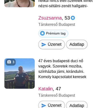
nélkül nincs élet-Szeretek filmet
nézni-sétálni-zenét hallgatni-
Zsuzsanna
, 53
Társkereső Budapest
Prémium tag
Üzenet
Adatlap
47 éves budapesti duci nő
3
vagyok. Szeretek moziba,
színházba járni, kirándulni.
Komoly kapcsolatot keresek
Katalin
, 47
Társkereső Budapest
Üzenet
Adatlap