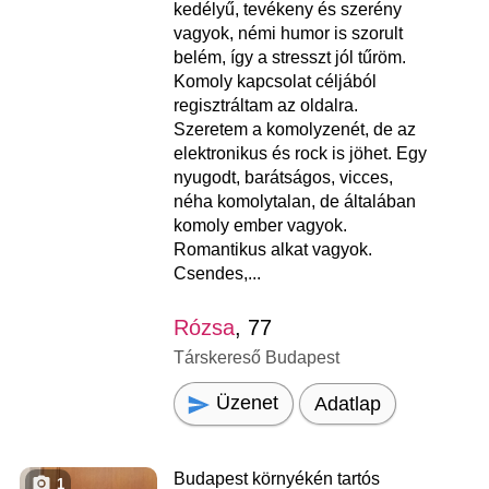
kedélyű, tevékeny és szerény
vagyok, némi humor is szorult
belém, így a stresszt jól tűröm.
Komoly kapcsolat céljából
regisztráltam az oldalra.
Szeretem a komolyzenét, de az
elektronikus és rock is jöhet. Egy
nyugodt, barátságos, vicces,
néha komolytalan, de általában
komoly ember vagyok.
Romantikus alkat vagyok.
Csendes,...
Rózsa
, 77
Társkereső Budapest
Üzenet
Adatlap
Budapest környékén tartós
1