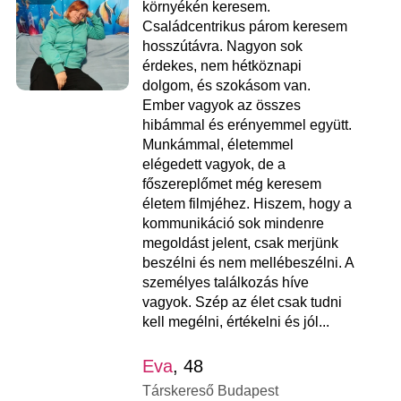
környékén keresem.
Családcentrikus párom keresem
hosszútávra. Nagyon sok
érdekes, nem hétköznapi
dolgom, és szokásom van.
Ember vagyok az összes
hibámmal és erényemmel együtt.
Munkámmal, életemmel
elégedett vagyok, de a
főszereplőmet még keresem
életem filmjéhez. Hiszem, hogy a
kommunikáció sok mindenre
megoldást jelent, csak merjünk
beszélni és nem mellébeszélni. A
személyes találkozás híve
vagyok. Szép az élet csak tudni
kell megélni, értékelni és jól...
Eva
, 48
Társkereső Budapest