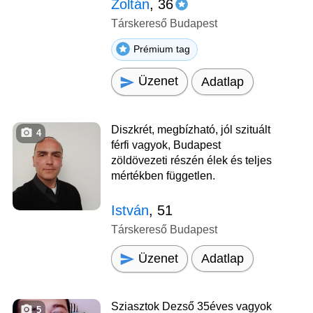
Zoltán
, 36
Társkereső Budapest
Prémium tag
Üzenet
Adatlap
Diszkrét, megbízható, jól szituált
4
férfi vagyok, Budapest
zöldövezeti részén élek és teljes
mértékben független.
István
, 51
Társkereső Budapest
Üzenet
Adatlap
Sziasztok Dezső 35éves vagyok
5