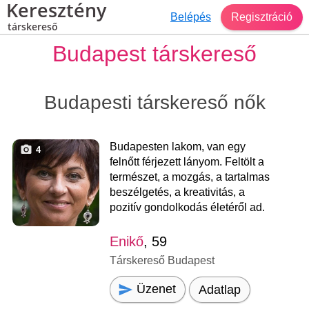
Keresztény
Belépés
Regisztráció
társkereső
Budapest társkereső
Budapesti társkereső nők
Budapesten lakom, van egy
4
felnőtt férjezett lányom. Feltölt a
természet, a mozgás, a tartalmas
beszélgetés, a kreativitás, a
pozitív gondolkodás életéről ad.
Enikő
, 59
Társkereső Budapest
Üzenet
Adatlap