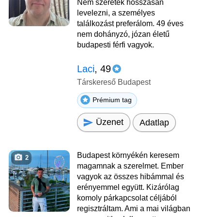
Nem szeretek hosszasan
levelezni, a személyes
találkozást preferálom. 49 éves
nem dohányzó, józan életű
budapesti férfi vagyok.
Laci
, 49
Társkereső Budapest
Prémium tag
Üzenet
Adatlap
Budapest környékén keresem
2
magamnak a szerelmet. Ember
vagyok az összes hibámmal és
erényemmel együtt. Kizárólag
komoly párkapcsolat céljából
regisztráltam. Ami a mai világban