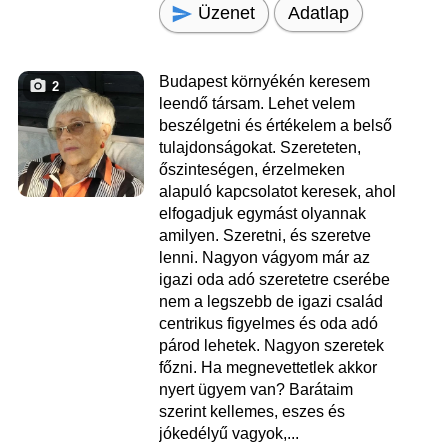
Üzenet
Adatlap
Budapest környékén keresem
2
leendő társam. Lehet velem
beszélgetni és értékelem a belső
tulajdonságokat. Szereteten,
őszinteségen, érzelmeken
alapuló kapcsolatot keresek, ahol
elfogadjuk egymást olyannak
amilyen. Szeretni, és szeretve
lenni. Nagyon vágyom már az
igazi oda adó szeretetre cserébe
nem a legszebb de igazi család
centrikus figyelmes és oda adó
párod lehetek. Nagyon szeretek
főzni. Ha megnevettetlek akkor
nyert ügyem van? Barátaim
szerint kellemes, eszes és
jókedélyű vagyok,...