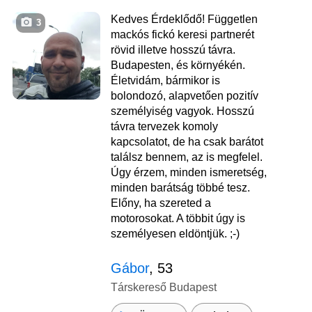
Kedves Érdeklődő! Független
3
mackós fickó keresi partnerét
rövid illetve hosszú távra.
Budapesten, és környékén.
Életvidám, bármikor is
bolondozó, alapvetően pozitív
személyiség vagyok. Hosszú
távra tervezek komoly
kapcsolatot, de ha csak barátot
találsz bennem, az is megfelel.
Úgy érzem, minden ismeretség,
minden barátság többé tesz.
Előny, ha szereted a
motorosokat. A többit úgy is
személyesen eldöntjük. ;-)
Gábor
, 53
Társkereső Budapest