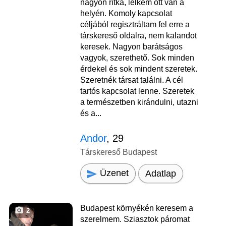
nagyon ritka, lelkem ott van a
helyén. Komoly kapcsolat
céljából regisztráltam fel erre a
társkereső oldalra, nem kalandot
keresek. Nagyon barátságos
vagyok, szerethető. Sok minden
érdekel és sok mindent szeretek.
Szeretnék társat találni. A cél
tartós kapcsolat lenne. Szeretek
a természetben kirándulni, utazni
és a...
Andor
, 29
Társkereső Budapest
Üzenet
Adatlap
Budapest környékén keresem a
2
szerelmem. Sziasztok páromat