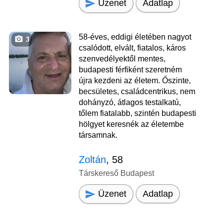
Üzenet
Adatlap
58-éves, eddigi életében nagyot
3
csalódott, elvált, fiatalos, káros
szenvedélyektől mentes,
budapesti férfiként szeretném
újra kezdeni az életem. Őszinte,
becsületes, családcentrikus, nem
dohányzó, átlagos testalkatú,
tőlem fiatalabb, szintén budapesti
hölgyet keresnék az életembe
társamnak.
Zoltán
, 58
Társkereső Budapest
Üzenet
Adatlap