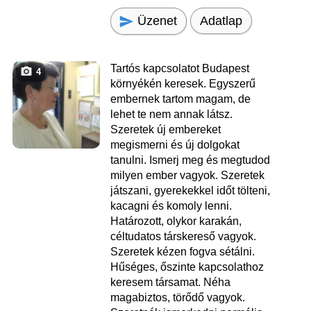
Üzenet
Adatlap
Tartós kapcsolatot Budapest
4
környékén keresek. Egyszerű
embernek tartom magam, de
lehet te nem annak látsz.
Szeretek új embereket
megismerni és új dolgokat
tanulni. Ismerj meg és megtudod
milyen ember vagyok. Szeretek
játszani, gyerekekkel időt tölteni,
kacagni és komoly lenni.
Határozott, olykor karakán,
céltudatos társkereső vagyok.
Szeretek kézen fogva sétálni.
Hűséges, őszinte kapcsolathoz
keresem társamat. Néha
magabiztos, törődő vagyok.