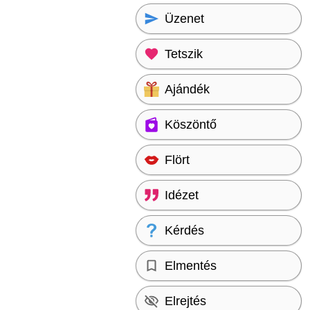
Üzenet
Tetszik
Ajándék
Köszöntő
Flört
Idézet
Kérdés
Elmentés
Elrejtés