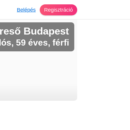
Belépés
Regisztráció
reső Budapest
ós, 59 éves, férfi