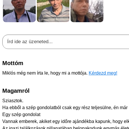
Mottóm
Miklós még nem írta le, hogy mi a mottója.
Kérdezd meg!
Magamról
Sziasztok.
Ha ebből a szép gondolatból csak egy rész teljesülne, én már
Egy szép gondolat
Vannak emberek, akiket egy időre ajándékba kapunk, hogy elk
Az igazi találkozások pillanatában belopakodunk egymás életé