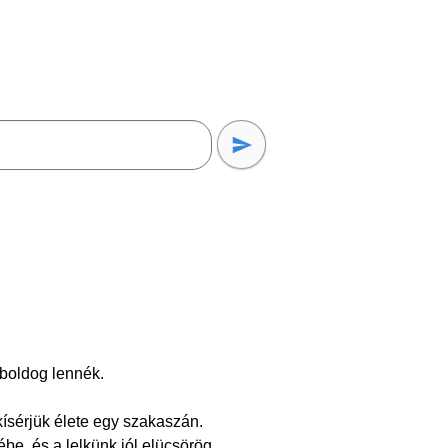
 boldog lennék.
ísérjük élete egy szakaszán.
be, és a lelkünk jól elücsörög