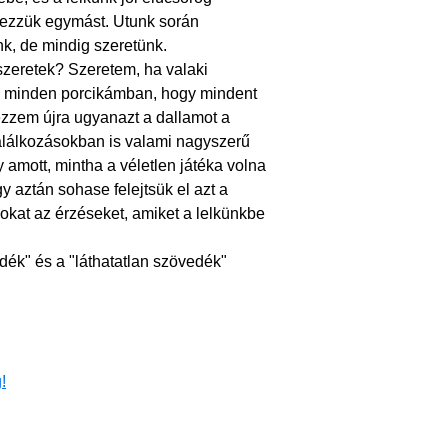
rezzük egymást. Utunk során
k, de mindig szeretünk.
zeretek? Szeretem, ha valaki
zés minden porcikámban, hogy mindent
ezzem újra ugyanazt a dallamot a
találkozásokban is valami nagyszerű
 amott, mintha a véletlen játéka volna
y aztán sohase felejtsük el azt a
 azokat az érzéseket, amiket a lelkünkbe
ándék" és a "láthatatlan szövedék"
!