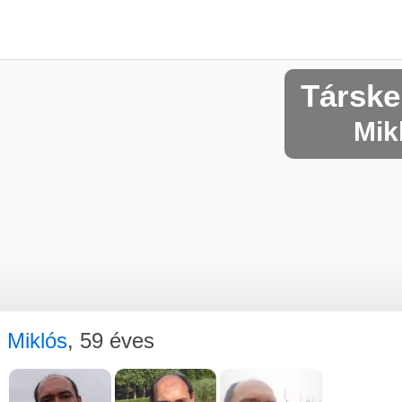
Társke
Mikl
Miklós
, 59 éves