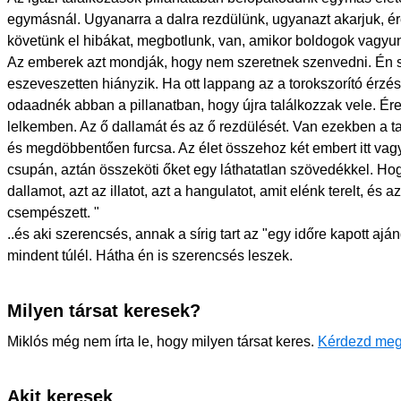
egymásnál. Ugyanarra a dalra rezdülünk, ugyanazt akarjuk, é
követünk el hibákat, megbotlunk, van, amikor boldogok vagyun
Az emberek azt mondják, hogy nem szeretnek szenvedni. Én s
eszeveszetten hiányzik. Ha ott lappang az a torokszorító ér
odaadnék abban a pillanatban, hogy újra találkozzak vele. Ér
lelkemben. Az ő dallamát és az ő rezdülését. Van ezekben a 
és megdöbbentően furcsa. Az élet összehoz két embert itt vagy
csupán, aztán összeköti őket egy láthatatlan szövedékkel. Hog
dallamot, azt az illatot, azt a hangulatot, amit elénk terelt, és
csempészett. "
..és aki szerencsés, annak a sírig tart az "egy időre kapott aj
mindent túlél. Hátha én is szerencsés leszek.
Milyen társat keresek?
Miklós még nem írta le, hogy milyen társat keres.
Kérdezd meg
Akit keresek