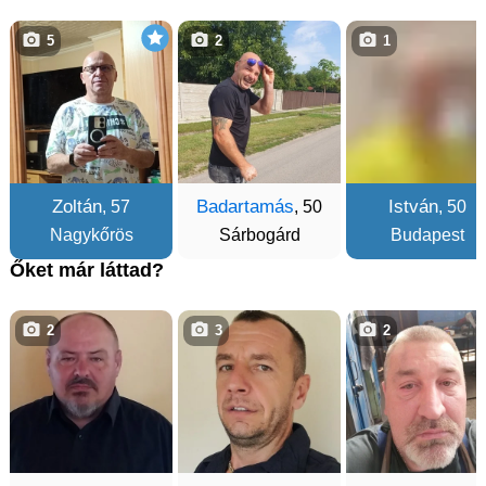
5
2
1
Zoltán
Badartamás
István
, 57
, 50
, 50
Nagykőrös
Sárbogárd
Budapest
Őket már láttad?
2
3
2