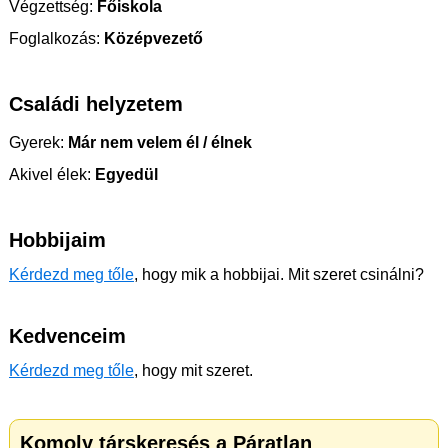
Végzettség:
Főiskola
Foglalkozás:
Középvezető
Családi helyzetem
Gyerek:
Már nem velem él / élnek
Akivel élek:
Egyedül
Hobbijaim
Kérdezd meg tőle
, hogy mik a hobbijai. Mit szeret csinálni?
Kedvenceim
Kérdezd meg tőle
, hogy mit szeret.
Komoly társkeresés a Páratlan