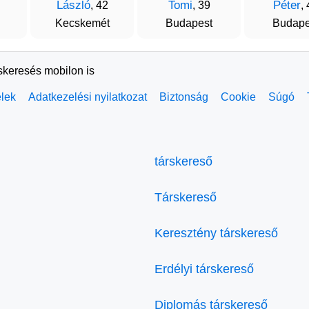
László
Tomi
Péter
, 42
, 39
,
Kecskemét
Budapest
Budape
rskeresés mobilon is
elek
Adatkezelési nyilatkozat
Biztonság
Cookie
Súgó
társkereső
Társkereső
Keresztény társkereső
Erdélyi társkereső
Diplomás társkereső