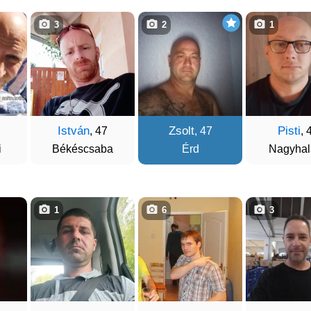
3
2
1
István
Zsolt
Pisti
, 47
, 47
, 
i
Békéscsaba
Érd
Nagyhal
1
6
3