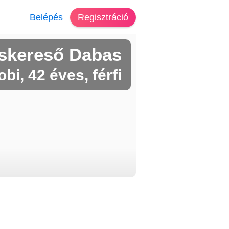
Belépés
Regisztráció
skereső Dabas
bi, 42 éves, férfi