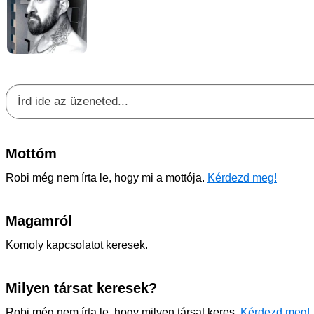
Mottóm
Robi még nem írta le, hogy mi a mottója.
Kérdezd meg!
Magamról
Komoly kapcsolatot keresek.
Milyen társat keresek?
Robi még nem írta le, hogy milyen társat keres.
Kérdezd meg!