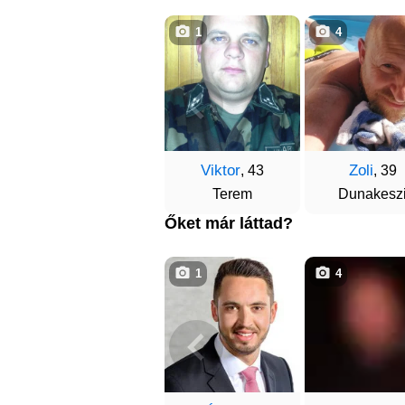
1
4
Viktor
Zoli
, 43
, 39
Terem
Dunakesz
Őket már láttad?
1
4