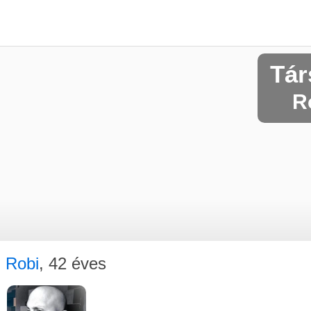
Tár
Ro
Robi
, 42 éves