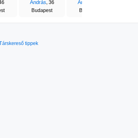
András
András
Vinc
 46
, 36
, 38
st
Budapest
Budapest
Beretty
Társkereső tippek