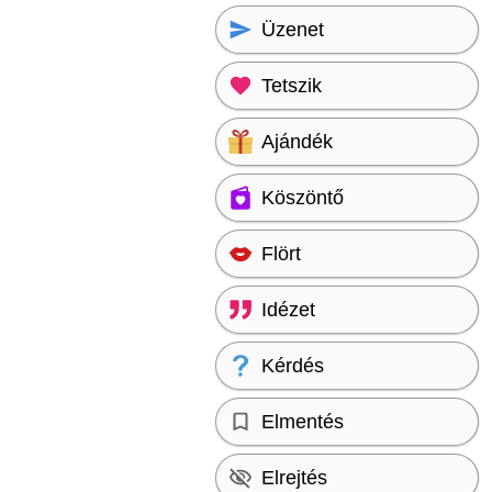
Üzenet
Tetszik
Ajándék
Köszöntő
Flört
Idézet
Kérdés
Elmentés
Elrejtés