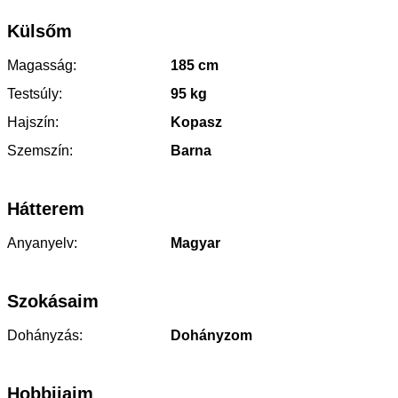
Külsőm
Magasság:
185 cm
Testsúly:
95 kg
Hajszín:
Kopasz
Szemszín:
Barna
Hátterem
Anyanyelv:
Magyar
Szokásaim
Dohányzás:
Dohányzom
Hobbijaim