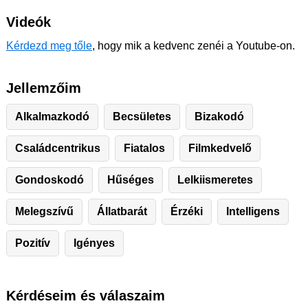
Videók
Kérdezd meg tőle
, hogy mik a kedvenc zenéi a Youtube-on.
Jellemzőim
Alkalmazkodó
Becsületes
Bizakodó
Családcentrikus
Fiatalos
Filmkedvelő
Gondoskodó
Hűséges
Lelkiismeretes
Melegszívű
Állatbarát
Érzéki
Intelligens
Pozitív
Igényes
Kérdéseim és válaszaim