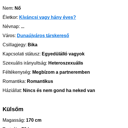
Nem:
Nő
Életkor:
Kíváncsi vagy hány éves?
Névnap:
...
Város:
Dunaújváros társkereső
Csillagjegy:
Bika
Kapcsolati státusz:
Egyedülálló vagyok
Szexuális irányultság:
Heteroszexuális
Féltékenység:
Megbízom a partneremben
Romantika:
Romantikus
Háziállat:
Nincs és nem gond ha neked van
Külsőm
Magasság:
170 cm