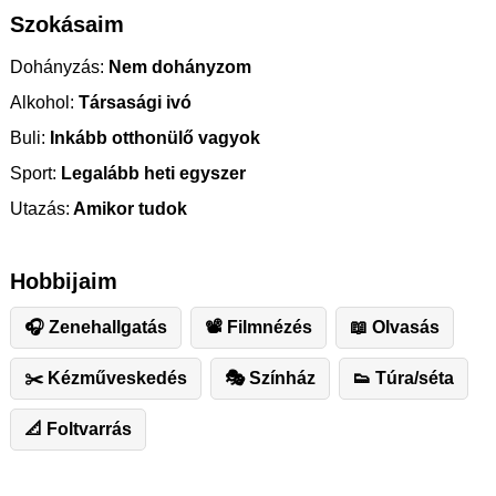
Szokásaim
Dohányzás:
Nem dohányzom
Alkohol:
Társasági ivó
Buli:
Inkább otthonülő vagyok
Sport:
Legalább heti egyszer
Utazás:
Amikor tudok
Hobbijaim
🎧 Zenehallgatás
📽 Filmnézés
📖 Olvasás
✂️ ️Kézműveskedés
🎭 Színház
👟 Túra/séta
📐 Foltvarrás