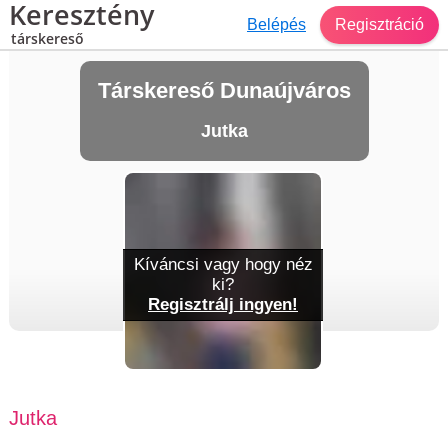
Keresztény
Belépés
Regisztráció
társkereső
Társkereső Dunaújváros
Jutka
Kíváncsi vagy hogy néz
ki?
Regisztrálj ingyen!
Jutka