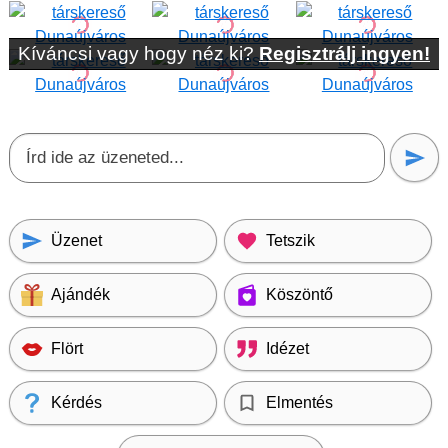
Kíváncsi vagy hogy néz ki?
Regisztrálj ingyen!
Üzenet
Tetszik
Ajándék
Köszöntő
Flört
Idézet
Kérdés
Elmentés