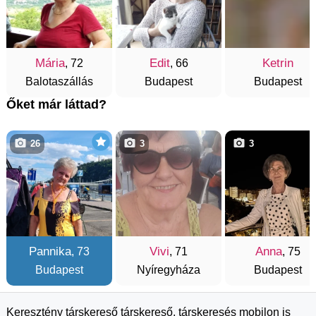
Mária
Edit
Ketrin
, 72
, 66
Balotaszállás
Budapest
Budapest
Őket már láttad?
26
3
3
Pannika
Vivi
Anna
, 73
, 71
, 75
Budapest
Nyíregyháza
Budapest
Keresztény társkereső társkereső, társkeresés mobilon is