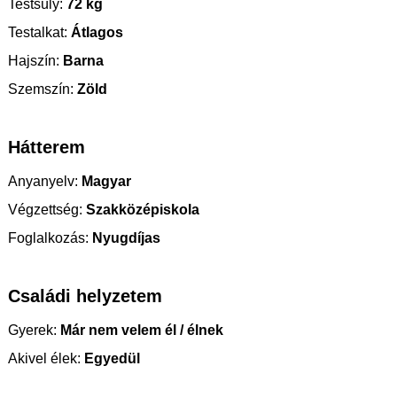
Testsúly:
72 kg
Testalkat:
Átlagos
Hajszín:
Barna
Szemszín:
Zöld
Hátterem
Anyanyelv:
Magyar
Végzettség:
Szakközépiskola
Foglalkozás:
Nyugdíjas
Családi helyzetem
Gyerek:
Már nem velem él / élnek
Akivel élek:
Egyedül