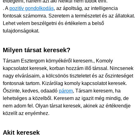
éldegélni, hanem azt aki Nélkül nem tudok élni.
. A
pozitív gondolkodás
, az ápoltság, az intelligencia
fontosak számomra. Szeretem a természetet és az állatokat.
Lehet velem beszélgetni és értékelem a belső
tulajdonságokat.
Milyen társat keresek?
Társam Esztergom környékéről keresem., Komoly
kapcsolatot keresek, korban hozzám illő társsal. Nincsenek
nagy elvárásaim, a kölcsönös tiszteletet és az őszinteséget
fontosnak tartom. Kizárólag komoly kapcsolatot keresek.
Őszinte, kedves, odaadó
párom
, Társam keresem, ha
lehetséges a közelből. Keresem az igazit még mindig, de
nem adom fel. Olyan társat keresek, akinek az értékrendje
közelít az enyémhez.
Akit keresek