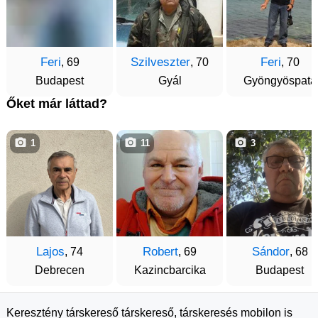
Feri
Szilveszter
Feri
, 69
, 70
, 70
Budapest
Gyál
Gyöngyöspata
Őket már láttad?
1
11
3
Lajos
Robert
Sándor
, 74
, 69
, 68
Debrecen
Kazincbarcika
Budapest
Keresztény társkereső társkereső, társkeresés mobilon is