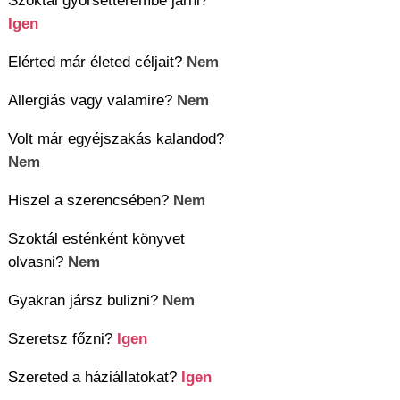
Szoktál gyorsétterembe járni?
Igen
Elérted már életed céljait?
Nem
Allergiás vagy valamire?
Nem
Volt már egyéjszakás kalandod?
Nem
Hiszel a szerencsében?
Nem
Szoktál esténként könyvet
olvasni?
Nem
Gyakran jársz bulizni?
Nem
Szeretsz főzni?
Igen
Szereted a háziállatokat?
Igen