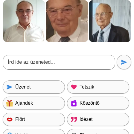
Üzenet
Tetszik
Ajándék
Köszöntő
Flört
Idézet