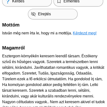
Kérdés
Elmentés
Elrejtés
Mottóm
István még nem írta le, hogy mi a mottója.
Kérdezd meg!
Magamról
Esztergom környékén keresem leendő társam. Érzékeny
szívű és hűséges vagyok. Szeretek a természetben lenni
sétálni, kirándulni. Javíthatatlan romantikus vagyok, a kritikát
elfogadom. Szeretet, Tudás, Igazságosság, Odaadás,
Türelem ezek a fő erkölcsi útmutatóim. Ha gondolod írj rám,
Ha komolyan gondolod akkor pedig feltétlen írj rám. Lelki
társat keresem. Szeretek a szabadban lenni, sétálni,
kirándulni, vagy akár kulturális rendezvényekre menni.
Nagyon céltudatos vagyok.. Nem azt keresem akivel el tudok