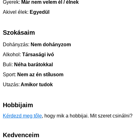
Gyerek:
Már nem velem él / élnek
Akivel élek:
Egyedül
Szokásaim
Dohányzás:
Nem dohányzom
Alkohol:
Társasági ivó
Buli:
Néha barátokkal
Sport:
Nem az én stílusom
Utazás:
Amikor tudok
Hobbijaim
Kérdezd meg tőle
, hogy mik a hobbijai. Mit szeret csinálni?
Kedvenceim