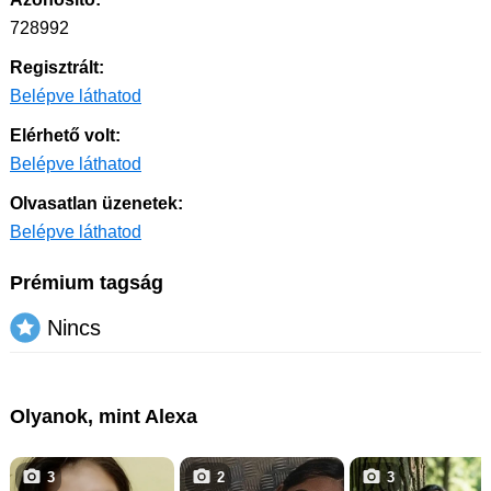
728992
Regisztrált:
Belépve láthatod
Elérhető volt:
Belépve láthatod
Olvasatlan üzenetek:
Belépve láthatod
Prémium tagság
Nincs
Olyanok, mint Alexa
3
2
3