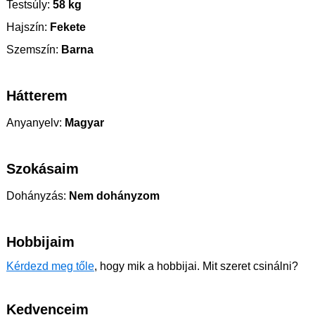
Testsúly:
58 kg
Hajszín:
Fekete
Szemszín:
Barna
Hátterem
Anyanyelv:
Magyar
Szokásaim
Dohányzás:
Nem dohányzom
Hobbijaim
Kérdezd meg tőle
, hogy mik a hobbijai. Mit szeret csinálni?
Kedvenceim