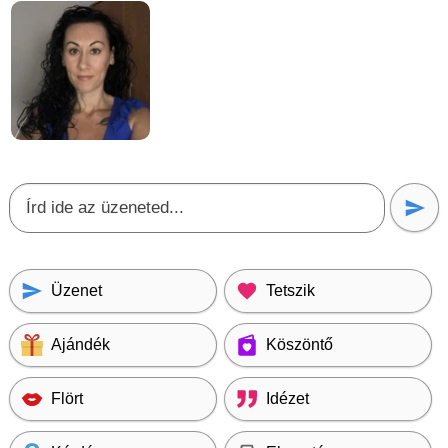
Üzenet
Tetszik
Ajándék
Köszöntő
Flört
Idézet