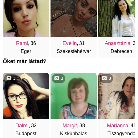
Rami
Evelin
Anasztázia
, 36
, 31
, 3
Eger
Székesfehérvár
Debrecen
Őket már láttad?
3
3
3
Dalmi
Margit
Marianna
, 32
, 38
, 41
Budapest
Kiskunhalas
Tiszagyenda