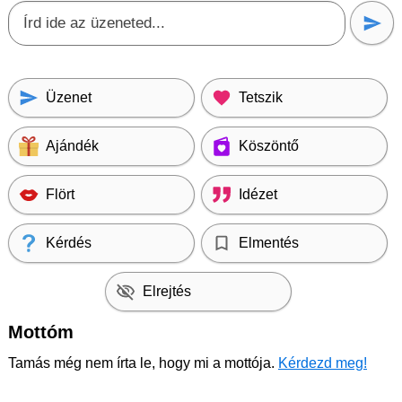
Üzenet
Tetszik
Ajándék
Köszöntő
Flört
Idézet
Kérdés
Elmentés
Elrejtés
Mottóm
Tamás még nem írta le, hogy mi a mottója.
Kérdezd meg!