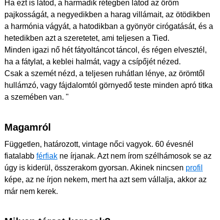
Ha ezt is látod, a harmadik rétegben látod az öröm
pajkosságát, a negyedikben a harag villámait, az ötödikben
a harmónia vágyát, a hatodikban a gyönyör cirógatását, és a
hetedikben azt a szeretetet, ami teljesen a Tied.
Minden igazi nő hét fátyoltáncot táncol, és régen elvesztél,
ha a fátylat, a keblei halmát, vagy a csípőjét nézed.
Csak a szemét nézd, a teljesen ruhátlan lénye, az örömtől
hullámzó, vagy fájdalomtól görnyedő teste minden apró titka
a szemében van. "
Magamról
Független, határozott, vintage nőci vagyok. 60 évesnél
fiatalabb
férfiak
ne írjanak. Azt nem írom szélhámosok se az
úgy is kiderül, összerakom gyorsan. Akinek nincsen
profil
képe, az ne írjon nekem, mert ha azt sem vállalja, akkor az
már nem kerek.