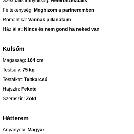
Szexuális irányultság:
Heteroszexuális
Féltékenység:
Megbízom a partneremben
Romantika:
Vannak pillanataim
Háziállat:
Nincs és nem gond ha neked van
Külsőm
Magasság:
164 cm
Testsúly:
75 kg
Testalkat:
Teltkarcsú
Hajszín:
Fekete
Szemszín:
Zöld
Hátterem
Anyanyelv:
Magyar