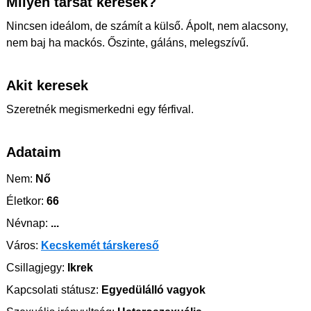
Milyen társat keresek?
Nincsen ideálom, de számít a külső. Ápolt, nem alacsony,
nem baj ha mackós. Őszinte, gáláns, melegszívű.
Akit keresek
Szeretnék megismerkedni egy férfival.
Adataim
Nem:
Nő
Életkor:
66
Névnap:
...
Város:
Kecskemét társkereső
Csillagjegy:
Ikrek
Kapcsolati státusz:
Egyedülálló vagyok