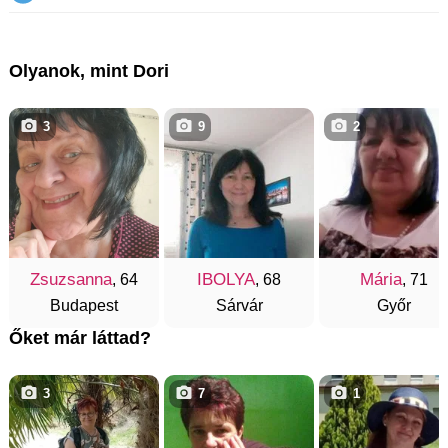
Olyanok, mint Dori
3
9
2
Zsuzsanna
IBOLYA
Mária
, 64
, 68
, 71
Budapest
Sárvár
Győr
Őket már láttad?
3
7
1