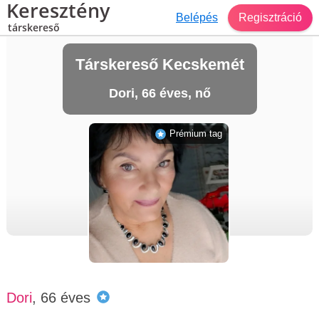
Keresztény
Belépés
Regisztráció
társkereső
Társkereső Kecskemét
Dori, 66 éves, nő
Prémium tag
Dori
, 66 éves