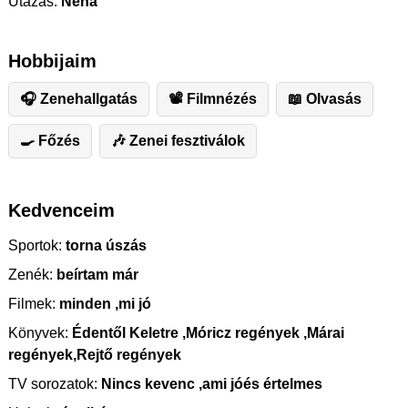
Utazás:
Néha
Hobbijaim
🎧 Zenehallgatás
📽 Filmnézés
📖 Olvasás
🍳 Főzés
🎶 Zenei fesztiválok
Kedvenceim
Sportok:
torna úszás
Zenék:
beírtam már
Filmek:
minden ,mi jó
Könyvek:
Édentől Keletre ,Móricz regények ,Márai
regények,Rejtő regények
TV sorozatok:
Nincs kevenc ,ami jóés értelmes