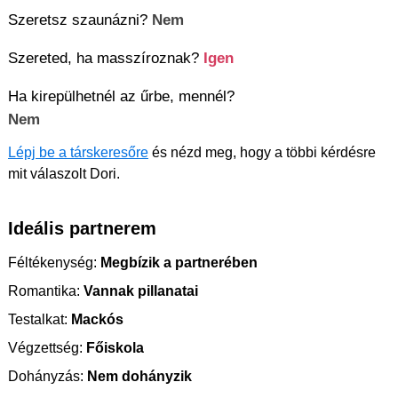
Szeretsz szaunázni?
Nem
Szereted, ha masszíroznak?
Igen
Ha kirepülhetnél az űrbe, mennél?
Nem
Lépj be a társkeresőre
és nézd meg, hogy a többi kérdésre
mit válaszolt Dori.
Ideális partnerem
Féltékenység:
Megbízik a partnerében
Romantika:
Vannak pillanatai
Testalkat:
Mackós
Végzettség:
Főiskola
Dohányzás:
Nem dohányzik