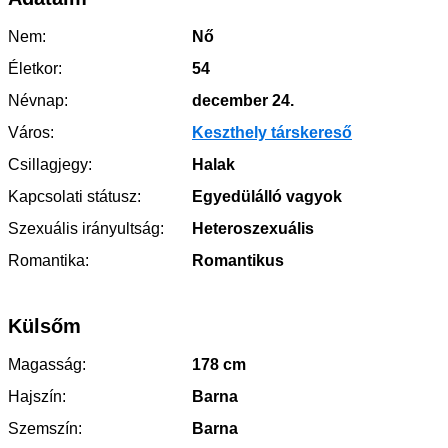
Nem:
Nő
Életkor:
54
Névnap:
december 24.
Város:
Keszthely társkereső
Csillagjegy:
Halak
Kapcsolati státusz:
Egyedülálló vagyok
Szexuális irányultság:
Heteroszexuális
Romantika:
Romantikus
Külsőm
Magasság:
178 cm
Hajszín:
Barna
Szemszín:
Barna