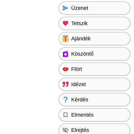
Üzenet
Tetszik
Ajándék
Köszöntő
Flört
Idézet
Kérdés
Elmentés
Elrejtés