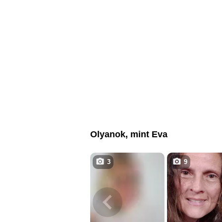
Olyanok, mint Eva
3
9