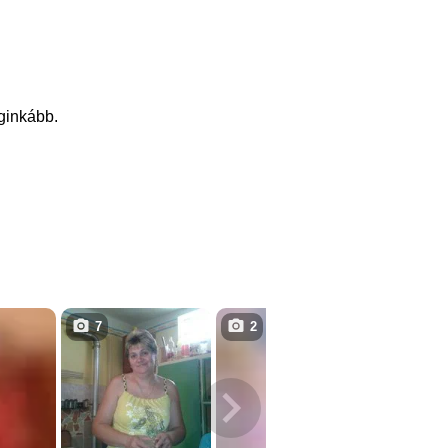
eginkább.
7
2
7