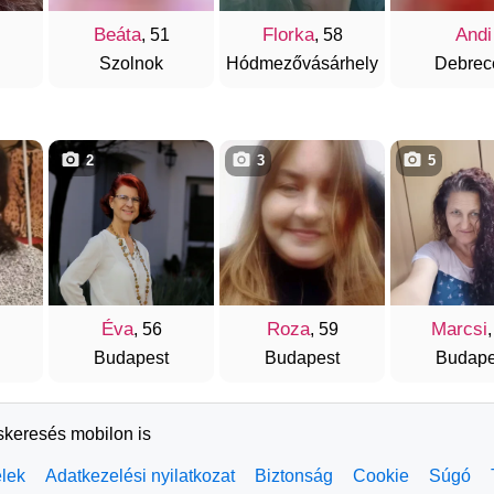
Beáta
Florka
Andi
, 51
, 58
Szolnok
Hódmezővásárhely
Debrec
2
3
5
Éva
Roza
Marcsi
, 56
, 59
,
Budapest
Budapest
Budape
rskeresés mobilon is
elek
Adatkezelési nyilatkozat
Biztonság
Cookie
Súgó