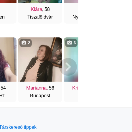
Klára
Jade
Beat
, 58
en
Tiszaföldvár
Nyíregyháza
Bátony
2
6
5
Marianna
Krisztina
Edus
 54
, 56
, 53
st
Budapest
Baja
Buda
Társkereső tippek