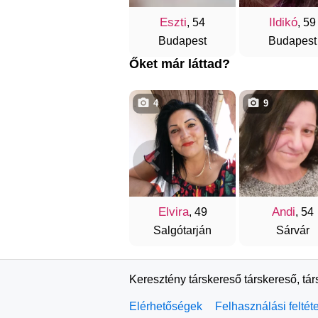
Eszti
Ildikó
, 54
, 59
Budapest
Budapest
Őket már láttad?
4
9
Elvira
Andi
, 49
, 54
Salgótarján
Sárvár
Keresztény társkereső társkereső, tá
Elérhetőségek
Felhasználási feltét