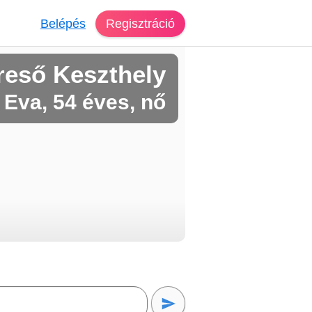
Belépés
Regisztráció
reső Keszthely
Eva, 54 éves, nő