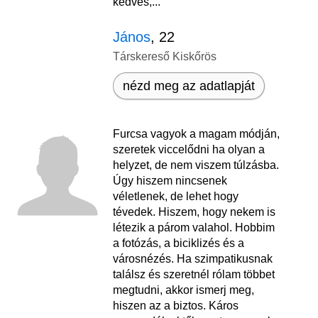
kedves,...
János
, 22
Társkereső Kiskőrös
nézd meg az adatlapját
Furcsa vagyok a magam módján,
szeretek viccelődni ha olyan a
helyzet, de nem viszem túlzásba.
Úgy hiszem nincsenek
véletlenek, de lehet hogy
tévedek. Hiszem, hogy nekem is
létezik a párom valahol. Hobbim
a fotózás, a biciklizés és a
városnézés. Ha szimpatikusnak
találsz és szeretnél rólam többet
megtudni, akkor ismerj meg,
hiszen az a biztos. Káros