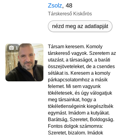
Zsolz
, 48
Társkereső Kiskőrös
nézd meg az adatlapját
Társam keresem. Komoly
1
társkereső vagyok. Szeretem az
utazást, a társaságot, a baráti
összejöveteleket, de a csendes
sétákat is. Keresem a komoly
párkapcsolatomhoz a másik
felemet. Mi sem vagyunk
tökéletesek, és úgy válogatjuk
meg társainkat, hogy a
tökéletlenségeink kiegészítsék
egymást. Imádom a kutyákat.
Barátság, Szeretet, Boldogság.
Fontos dolgok számomra:
Szeretet, bizalom. Imádok