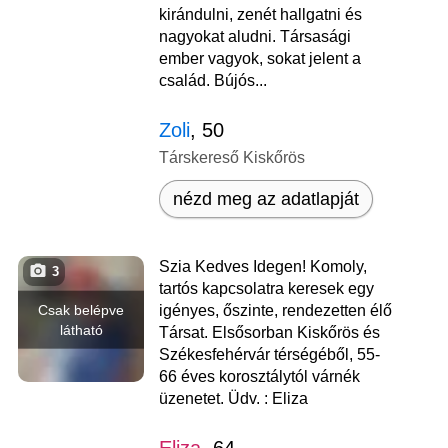
kirándulni, zenét hallgatni és
nagyokat aludni. Társasági
ember vagyok, sokat jelent a
család. Bújós...
Zoli
, 50
Társkereső Kiskőrös
nézd meg az adatlapját
Szia Kedves Idegen! Komoly,
3
tartós kapcsolatra keresek egy
Csak belépve
igényes, őszinte, rendezetten élő
látható
Társat. Elsősorban Kiskőrös és
Székesfehérvár térségéből, 55-
66 éves korosztálytól várnék
üzenetet. Üdv. : Eliza