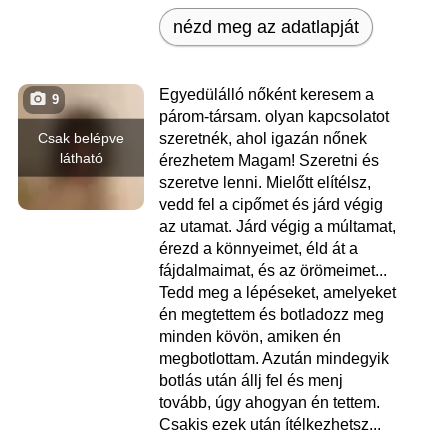
nézd meg az adatlapját
Egyedülálló nőként keresem a
9
párom-társam. olyan kapcsolatot
Csak belépve
szeretnék, ahol igazán nőnek
látható
érezhetem Magam! Szeretni és
szeretve lenni. Mielőtt elítélsz,
vedd fel a cipőmet és járd végig
az utamat. Járd végig a múltamat,
érezd a könnyeimet, éld át a
fájdalmaimat, és az örömeimet...
Tedd meg a lépéseket, amelyeket
én megtettem és botladozz meg
minden kövön, amiken én
megbotlottam. Azután mindegyik
botlás után állj fel és menj
tovább, úgy ahogyan én tettem.
Csakis ezek után ítélkezhetsz...