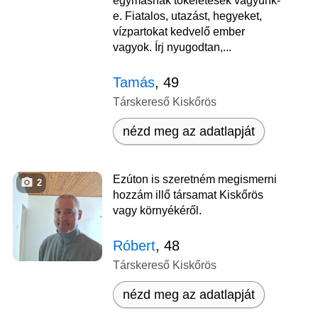
egymásnak tökéletesek vagyunk-
e. Fiatalos, utazást, hegyeket,
vízpartokat kedvelő ember
vagyok. Írj nyugodtan,...
Tamás
, 49
Társkereső Kiskőrös
nézd meg az adatlapját
Ezúton is szeretném megismerni
2
hozzám illő társamat Kiskőrös
vagy környékéről.
Róbert
, 48
Társkereső Kiskőrös
nézd meg az adatlapját