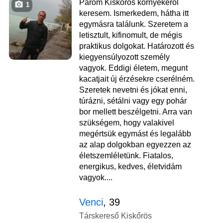
Párom Kiskőrös környékéről
1
keresem. Ismerkedem, hátha itt
egymásra találunk. Szeretem a
letisztult, kifinomult, de mégis
praktikus dolgokat. Határozott és
kiegyensúlyozott személy
vagyok. Eddigi életem, megunt
kacatjait új érzésekre cserélném.
Szeretek nevetni és jókat enni,
túrázni, sétálni vagy egy pohár
bor mellett beszélgetni. Arra van
szükségem, hogy valakivel
megértsük egymást és legalább
az alap dolgokban egyezzen az
életszemléletünk. Fiatalos,
energikus, kedves, életvidám
vagyok....
Venci
, 39
Társkereső Kiskőrös