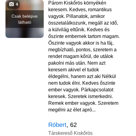
Párom Kiskőrös környékén
4
keresem. Kedves, romantikus
Csak belépve
vagyok. Pillanatok, amikor
látható
összetalálkozunk, megáll az idő,
a külvilág eltűnik. Kedves és
őszinte embernek tartom magam.
Őszinte vagyok akkor is ha fáj,
megbízható, pontos, szeretem a
rendet magam kőrül, de utálok
pakolni más után. Nem azt
keresem akivel el tudok
éldegélni, hanem azt aki Nélkül
nem tudok élni. Kedves őszinte
ember vagyok. Párkapcsolatot
keresek. Szeretek ismerkedni.
Remek ember vagyok. Szeretem
megélni az élet apró...
Róbert
, 62
Társkereső Kiskőrös