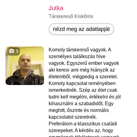
Jutka
Társkereső Kiskőrös
nézd meg az adatlapját
Komoly társkereső vagyok. A
3
személyes találkozás híve
vagyok. Egyszerű ember vagyok
aki keresi ami még hiányzik az
életemből, mégpedig a szeretet.
Komoly kapcsolat reményében
ismerkednék. Szép az élet csak
tudni kell megélni, értékelni és jól
kihasználni a szabadidőt. Egy
meghitt, őszinte és normális
kapcsolatot szeretnék.
Preferálom a klasszikus családi
szerepeket. A kérdés az, hogy