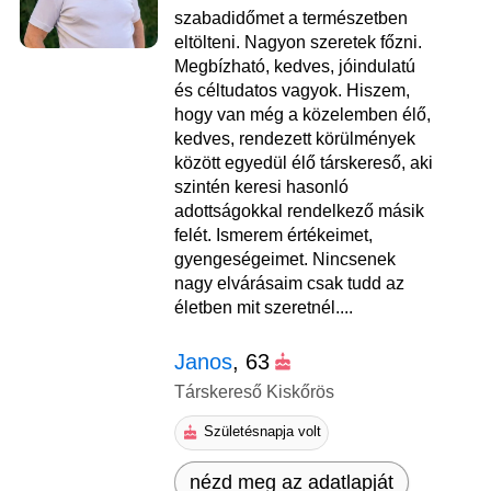
szabadidőmet a természetben
eltölteni. Nagyon szeretek főzni.
Megbízható, kedves, jóindulatú
és céltudatos vagyok. Hiszem,
hogy van még a közelemben élő,
kedves, rendezett körülmények
között egyedül élő társkereső, aki
szintén keresi hasonló
adottságokkal rendelkező másik
felét. Ismerem értékeimet,
gyengeségeimet. Nincsenek
nagy elvárásaim csak tudd az
életben mit szeretnél....
Janos
, 63
Társkereső Kiskőrös
Születésnapja volt
nézd meg az adatlapját