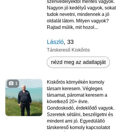
szenvedélyektől mentes vagyok.
Nagyon jó kedélyű vagyok, sokat
tudok nevetni, mindennek a jó
oldalát látom. Milyen vagyok?
Rajtad múlik, mit hozol...
László
, 33
Társkereső Kiskőrös
nézd meg az adatlapját
Kiskőrös környékén komoly
1
társam keresem. Végleges
társamat, páromat keresem a
következő 20+ évre.
Gondoskodó, érdeklődő vagyok.
Szeretek sétálni, beszélgetni és
mindent ami jó. Egyedülálló
társkereső komoly kapcsolatot