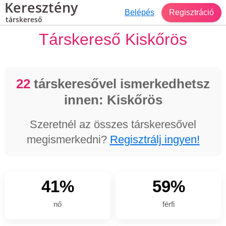
Keresztény
Belépés
Regisztráció
társkereső
Társkereső Kiskőrös
22
társkeresővel ismerkedhetsz
innen: Kiskőrös
Szeretnél az összes társkeresővel
megismerkedni?
Regisztrálj ingyen!
41%
59%
nő
férfi