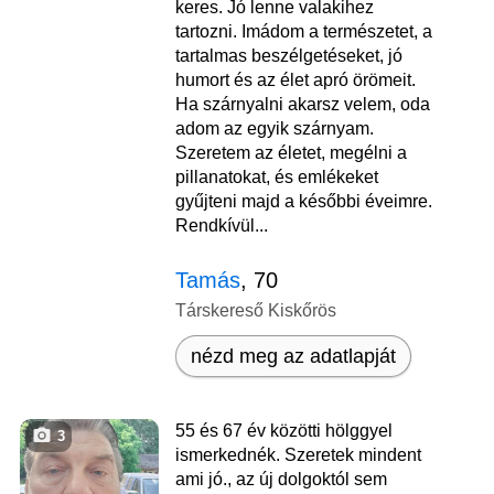
keres. Jó lenne valakihez
tartozni. Imádom a természetet, a
tartalmas beszélgetéseket, jó
humort és az élet apró örömeit.
Ha szárnyalni akarsz velem, oda
adom az egyik szárnyam.
Szeretem az életet, megélni a
pillanatokat, és emlékeket
gyűjteni majd a későbbi éveimre.
Rendkívül...
Tamás
, 70
Társkereső Kiskőrös
nézd meg az adatlapját
55 és 67 év közötti hölggyel
3
ismerkednék. Szeretek mindent
ami jó., az új dolgoktól sem