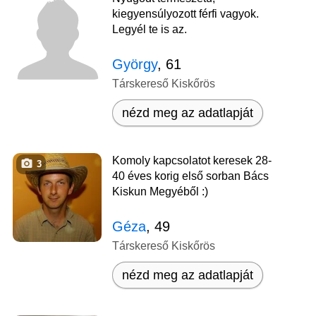
kiegyensúlyozott férfi vagyok.
Legyél te is az.
György
, 61
Társkereső Kiskőrös
nézd meg az adatlapját
Komoly kapcsolatot keresek 28-
3
40 éves korig első sorban Bács
Kiskun Megyéből :)
Géza
, 49
Társkereső Kiskőrös
nézd meg az adatlapját