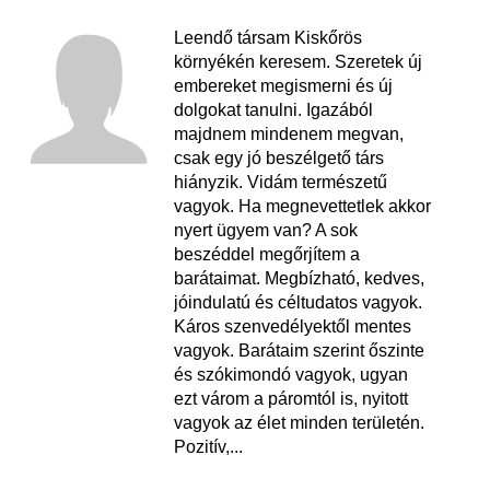
Leendő társam Kiskőrös
környékén keresem. Szeretek új
embereket megismerni és új
dolgokat tanulni. Igazából
majdnem mindenem megvan,
csak egy jó beszélgető társ
hiányzik. Vidám természetű
vagyok. Ha megnevettetlek akkor
nyert ügyem van? A sok
beszéddel megőrjítem a
barátaimat. Megbízható, kedves,
jóindulatú és céltudatos vagyok.
Káros szenvedélyektől mentes
vagyok. Barátaim szerint őszinte
és szókimondó vagyok, ugyan
ezt várom a páromtól is, nyitott
vagyok az élet minden területén.
Pozitív,...