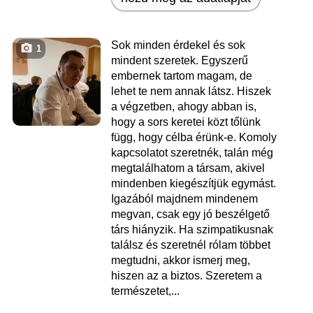
Sok minden érdekel és sok
1
mindent szeretek. Egyszerű
embernek tartom magam, de
lehet te nem annak látsz. Hiszek
a végzetben, ahogy abban is,
hogy a sors keretei közt tőlünk
függ, hogy célba érünk-e. Komoly
kapcsolatot szeretnék, talán még
megtalálhatom a társam, akivel
mindenben kiegészítjük egymást.
Igazából majdnem mindenem
megvan, csak egy jó beszélgető
társ hiányzik. Ha szimpatikusnak
találsz és szeretnél rólam többet
megtudni, akkor ismerj meg,
hiszen az a biztos. Szeretem a
természetet,...