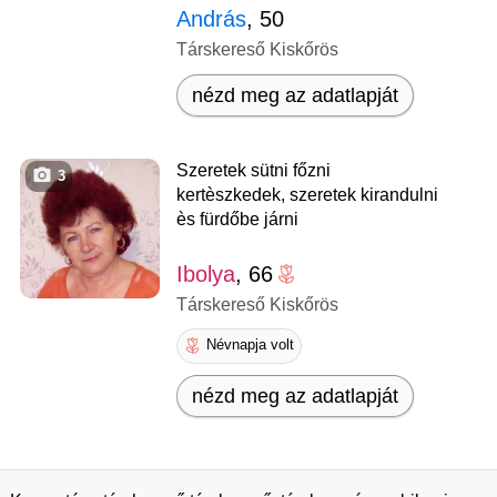
András
, 50
Társkereső Kiskőrös
nézd meg az adatlapját
Szeretek sütni főzni
3
kertèszkedek, szeretek kirandulni
ès fürdőbe járni
Ibolya
, 66
Társkereső Kiskőrös
Névnapja volt
nézd meg az adatlapját