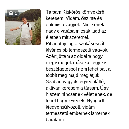
Társam Kiskőrös környékéről
1
keresem. Vidám, őszinte és
optimista vagyok. Nincsenek
nagy elvárásaim csak tudd az
életben mit szeretnél.
Pillanatnyilag a szokásosnál
kíváncsibb természetű vagyok.
Azért jöttem az oldalra hogy
megismerjek másokat, egy kis
beszélgetésből nem lehet baj, a
többit meg majd meglátjuk.
Szabad vagyok, egyedülálló,
aktívan keresem a társam. Úgy
hiszem nincsenek véletlenek, de
lehet hogy tévedek. Nyugodt,
kiegyensúlyozott, vidám
természetű embernek ismernek
barátaim....