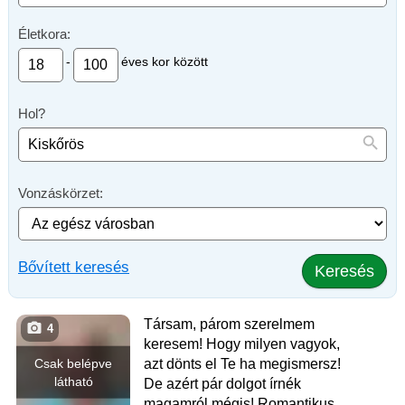
Életkora:
-
éves kor között
Hol?
Vonzáskörzet:
Bővített keresés
Keresés
Társam, párom szerelmem
4
keresem! Hogy milyen vagyok,
Csak belépve
azt dönts el Te ha megismersz!
látható
De azért pár dolgot írnék
magamról mégis! Romantikus,