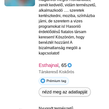
zenét kedvelő, vidám természetű,
alkalmazkodó …. szeretek
kertészkedni, moziba, színházba
járni, de szeretem a vizes
programokat is! Hasonló
érdeklődésű fiatalos társam
keresem! Köszönöm, hogy
benéztél hozzám! A
bizalmatlanság megöli a
kapcsolatot!
Esthajnal
, 65
Társkereső Kiskőrös
Prémium tag
nézd meg az adatlapját
Nyugodt természetű,