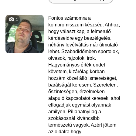
Fontos számomra a
1
kompromisszum készség. Ahhoz,
hogy választ kapj a felmerülő
kérdéseidre egy beszélgetés,
néhány levélváltás már útmutató
lehet. Szabadidőmben sportolok,
olvasok, rajzolok, írok.
Hagyományos értékrendet
követem, kizárólag korban
hozzám közel álló ismeretséget,
barátságát keresem. Szereteten,
őszinteségen, érzelmeken
alapuló kapcsolatot keresek, ahol
elfogadjuk egymást olyannak
amilyen. Pillanatnyilag a
szokásosnál kíváncsibb
természetű vagyok. Azért jöttem
az oldalra hogy...