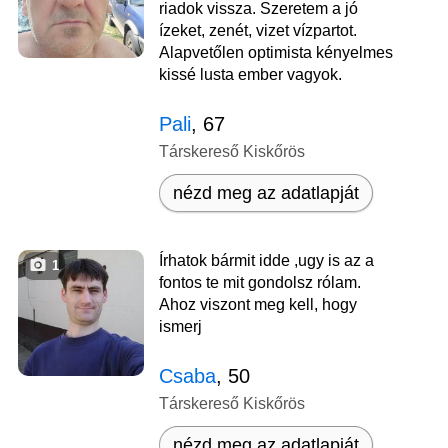
riadok vissza. Szeretem a jó
ízeket, zenét, vizet vízpartot.
Alapvetőlen optimista kényelmes
kissé lusta ember vagyok.
Pali
, 67
Társkereső Kiskőrös
nézd meg az adatlapját
Írhatok bármit idde ,ugy is az a
1
fontos te mit gondolsz rólam.
Ahoz viszont meg kell, hogy
ismerj
Csaba
, 50
Társkereső Kiskőrös
nézd meg az adatlapját