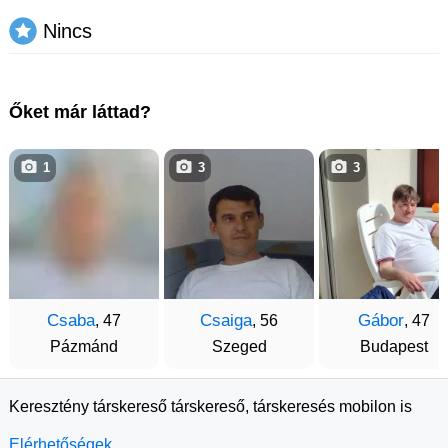
Nincs
Őket már láttad?
1
3
3
Csaba
Csaiga
Gábor
, 47
, 56
, 47
Pázmánd
Szeged
Budapest
Keresztény társkereső társkereső, társkeresés mobilon is
Elérhetőségek