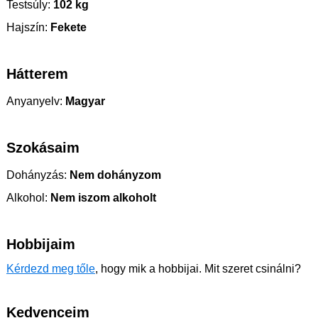
Testsúly:
102 kg
Hajszín:
Fekete
Hátterem
Anyanyelv:
Magyar
Szokásaim
Dohányzás:
Nem dohányzom
Alkohol:
Nem iszom alkoholt
Hobbijaim
Kérdezd meg tőle
, hogy mik a hobbijai. Mit szeret csinálni?
Kedvenceim