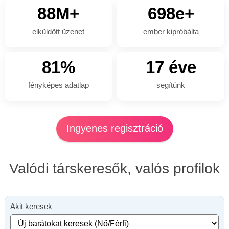
88M+
698e+
elküldött üzenet
ember kipróbálta
81%
17 éve
fényképes adatlap
segítünk
Ingyenes regisztráció
Valódi társkeresők, valós profilok
Akit keresek