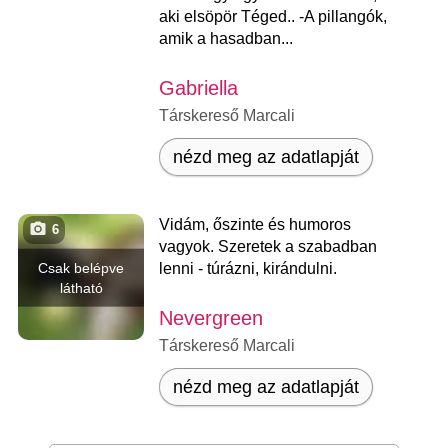
aki elsöpör Téged.. -A pillangók,
amik a hasadban...
Gabriella
Társkereső Marcali
nézd meg az adatlapját
Vidám, őszinte és humoros
6
vagyok. Szeretek a szabadban
Csak belépve
lenni - túrázni, kirándulni.
látható
Nevergreen
Társkereső Marcali
nézd meg az adatlapját