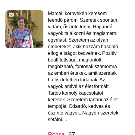
Marcali környékén keresem
3
leendő párom. Szeretek spontán,
vidám, őszinte lenni. Hajlandó
vagyok találkozni és megismerni
egymást. Szeretem az olyan
embereket, akik hozzám hasonló
elfoglaltságot kedvelnek. Pozitív
beállítottságú, megfontolt,
megbízható, fontosak számomra
az emberi értékek, amit szeretek
ha tiszteletben tartanak. Az
vagyok amivé az élet formált.
Tartós komoly kapcsolatot
keresek. Szeretem tartani az élet
tempóját. Odaadó, kedves és
őszinte vagyok. Nagyon szeretek
sétálni,...
Rózsa
, 67