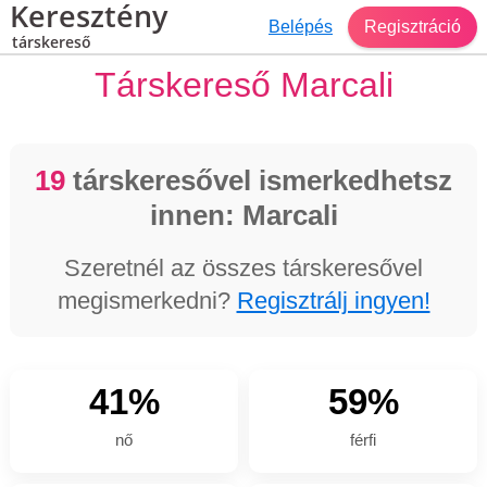
Keresztény
Belépés
Regisztráció
társkereső
Társkereső Marcali
19
társkeresővel ismerkedhetsz
innen: Marcali
Szeretnél az összes társkeresővel
megismerkedni?
Regisztrálj ingyen!
41%
59%
nő
férfi