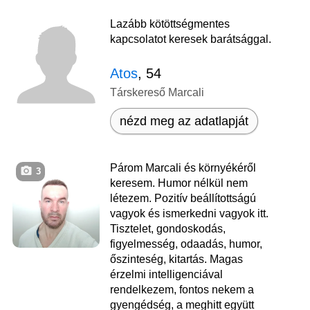
Lazább kötöttségmentes
kapcsolatot keresek barátsággal.
Atos
, 54
Társkereső Marcali
nézd meg az adatlapját
Párom Marcali és környékéről
3
keresem. Humor nélkül nem
létezem. Pozitív beállítottságú
vagyok és ismerkedni vagyok itt.
Tisztelet, gondoskodás,
figyelmesség, odaadás, humor,
őszinteség, kitartás. Magas
érzelmi intelligenciával
rendelkezem, fontos nekem a
gyengédség, a meghitt együtt