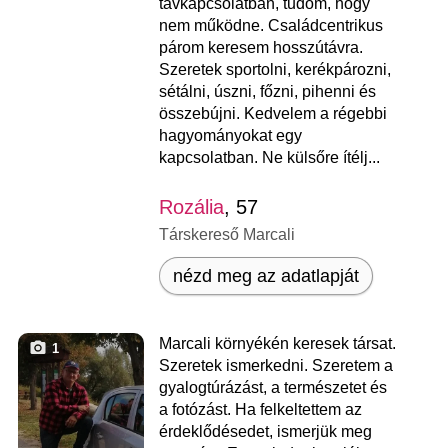
távkapcsolatban, tudom, hogy
nem működne. Családcentrikus
párom keresem hosszútávra.
Szeretek sportolni, kerékpározni,
sétálni, úszni, főzni, pihenni és
összebújni. Kedvelem a régebbi
hagyományokat egy
kapcsolatban. Ne külsőre ítélj...
Rozália
, 57
Társkereső Marcali
nézd meg az adatlapját
Marcali környékén keresek társat.
1
Szeretek ismerkedni. Szeretem a
gyalogtúrázást, a természetet és
a fotózást. Ha felkeltettem az
érdeklődésedet, ismerjük meg