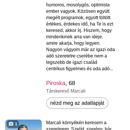
humoros, mosolygós, optimista
ember vagyok. Közösen együtt
megélt programok, együtt töltött
értékes, érdekes idő, ha Te is ezt
keresed, akkor írj. Hiszem, hogy
mindenkinek arra van ideje,
amire akarja, hogy legyen.
Nagyon vágyom már az igazi oda
adó szeretetre cserébe nem a
legszebb de igazi család
centrikus figyelmes és oda adó...
Piroska
, 68
Társkereső Marcali
nézd meg az adatlapját
Marcali környékén keresem a
1
szerelmem. Szelíd, szerény, bár