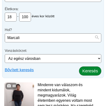
Életkora:
-
éves kor között
Hol?
Vonzáskörzet:
Bővített keresés
Keresés
Mindenre van válaszom és
48
mindent kidumálok,
megmagyarázok. Világ
életemben egyenes voltam most
sem lesz másképp. Ha szeretnéd