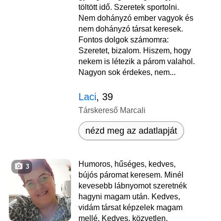
töltött idő. Szeretek sportolni.
Nem dohányzó ember vagyok és
nem dohányzó társat keresek.
Fontos dolgok számomra:
Szeretet, bizalom. Hiszem, hogy
nekem is létezik a párom valahol.
Nagyon sok érdekes, nem...
Laci
, 39
Társkereső Marcali
nézd meg az adatlapját
Humoros, hűséges, kedves,
3
bújós páromat keresem. Minél
kevesebb lábnyomot szeretnék
hagyni magam után. Kedves,
vidám társat képzelek magam
mellé. Kedves, közvetlen,