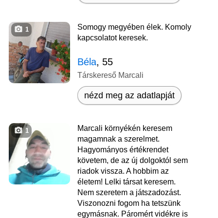
Somogy megyében élek. Komoly
1
kapcsolatot keresek.
Béla
, 55
Társkereső Marcali
nézd meg az adatlapját
Marcali környékén keresem
1
magamnak a szerelmet.
Hagyományos értékrendet
követem, de az új dolgoktól sem
riadok vissza. A hobbim az
életem! Lelki társat keresem.
Nem szeretem a játszadozást.
Viszonozni fogom ha tetszünk
egymásnak. Páromért vidékre is