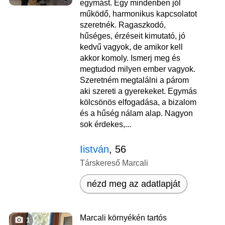
egymást. Egy mindenben jól
működő, harmonikus kapcsolatot
szeretnék. Ragaszkodó,
hűséges, érzéseit kimutató, jó
kedvű vagyok, de amikor kell
akkor komoly. Ismerj meg és
megtudod milyen ember vagyok.
Szeretném megtalálni a párom
aki szereti a gyerekeket. Egymás
kölcsönös elfogadása, a bizalom
és a hűség nálam alap. Nagyon
sok érdekes,...
Iistván
, 56
Társkereső Marcali
nézd meg az adatlapját
Marcali környékén tartós
1