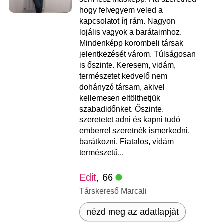
hogy felvegyem veled a
kapcsolatot írj rám. Nagyon
lojális vagyok a barátaimhoz.
Mindenképp korombeli társak
jelentkezését várom. Túlságosan
is őszinte. Keresem, vidám,
természetet kedvelő nem
dohányzó társam, akivel
kellemesen eltölthetjük
szabadidőnket. Őszinte,
szeretetet adni és kapni tudó
emberrel szeretnék ismerkedni,
barátkozni. Fiatalos, vidám
természetű...
Edit
, 66
Társkereső Marcali
nézd meg az adatlapját