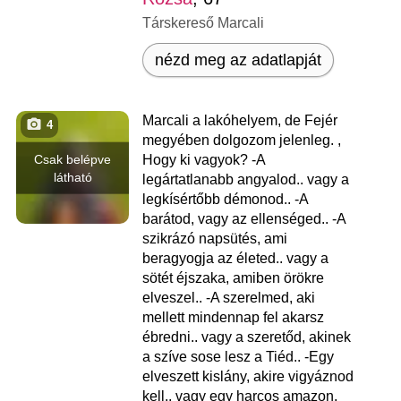
Társkereső Marcali
nézd meg az adatlapját
Marcali a lakóhelyem, de Fejér
4
megyében dolgozom jelenleg. ,
Csak belépve
Hogy ki vagyok? -A
látható
legártatlanabb angyalod.. vagy a
legkísértőbb démonod.. -A
barátod, vagy az ellenséged.. -A
szikrázó napsütés, ami
beragyogja az életed.. vagy a
sötét éjszaka, amiben örökre
elveszel.. -A szerelmed, aki
mellett mindennap fel akarsz
ébredni.. vagy a szeretőd, akinek
a szíve sose lesz a Tiéd.. -Egy
elveszett kislány, akire vigyáznod
kell.. vagy egy harcos amazon,