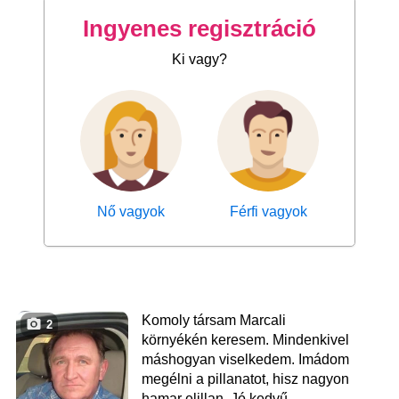
Ingyenes regisztráció
Ki vagy?
Nő vagyok
Férfi vagyok
Komoly társam Marcali
2
környékén keresem. Mindenkivel
máshogyan viselkedem. Imádom
megélni a pillanatot, hisz nagyon
hamar elillan. Jó kedvű,