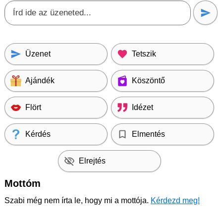
Üzenet
Tetszik
Ajándék
Köszöntő
Flört
Idézet
Kérdés
Elmentés
Elrejtés
Mottóm
Szabi még nem írta le, hogy mi a mottója.
Kérdezd meg!