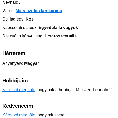
Névnap:
...
Város:
Mátraszőlős társkereső
Csillagjegy:
Kos
Kapcsolati státusz:
Egyedülálló vagyok
Szexuális irányultság:
Heteroszexuális
Hátterem
Anyanyelv:
Magyar
Hobbijaim
Kérdezd meg tőle
, hogy mik a hobbijai. Mit szeret csinálni?
Kedvenceim
Kérdezd meg tőle
, hogy mit szeret.