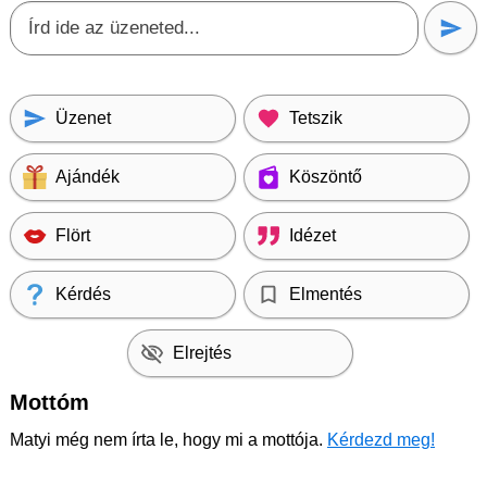
Üzenet
Tetszik
Ajándék
Köszöntő
Flört
Idézet
Kérdés
Elmentés
Elrejtés
Mottóm
Matyi még nem írta le, hogy mi a mottója.
Kérdezd meg!