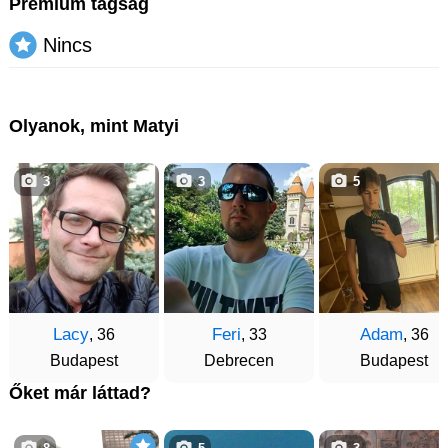
Prémium tagság
Nincs
Olyanok, mint Matyi
3
3
5
Lacy
Feri
Adam
, 36
, 33
, 36
Budapest
Debrecen
Budapest
Őket már láttad?