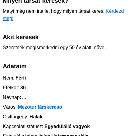
Milyen társat keresek?
Matyi még nem írta le, hogy milyen társat keres.
Kérdezd
meg!
Akit keresek
Szeretnék megismerkedni egy 50 év alatti nővel.
Adataim
Nem:
Férfi
Életkor:
36
Névnap:
...
Város:
Mezőtúr társkereső
Csillagjegy:
Halak
Kapcsolati státusz:
Egyedülálló vagyok