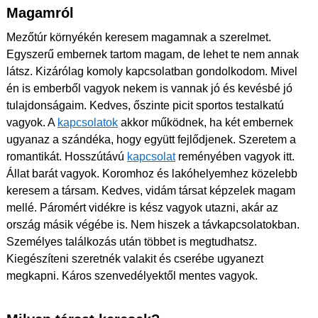
Magamról
Mezőtúr környékén keresem magamnak a szerelmet.
Egyszerű embernek tartom magam, de lehet te nem annak
látsz. Kizárólag komoly kapcsolatban gondolkodom. Mivel
én is emberből vagyok nekem is vannak jó és kevésbé jó
tulajdonságaim. Kedves, őszinte picit sportos testalkatú
vagyok. A
kapcsolatok
akkor működnek, ha két embernek
ugyanaz a szándéka, hogy együtt fejlődjenek. Szeretem a
romantikát. Hosszútávú
kapcsolat
reményében vagyok itt.
Állat barát vagyok. Koromhoz és lakóhelyemhez közelebb
keresem a társam. Kedves, vidám társat képzelek magam
mellé. Páromért vidékre is kész vagyok utazni, akár az
ország másik végébe is. Nem hiszek a távkapcsolatokban.
Személyes találkozás után többet is megtudhatsz.
Kiegészíteni szeretnék valakit és cserébe ugyanezt
megkapni. Káros szenvedélyektől mentes vagyok.