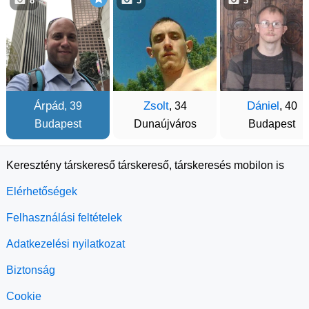
8
5
3
Árpád
Zsolt
Dániel
, 39
, 34
, 40
Budapest
Dunaújváros
Budapest
Keresztény társkereső társkereső, társkeresés mobilon is
Elérhetőségek
Felhasználási feltételek
Adatkezelési nyilatkozat
Biztonság
Cookie