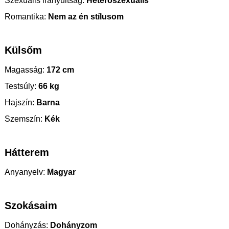
Szexuális irányultság:
Heteroszexuális
Romantika:
Nem az én stílusom
Külsőm
Magasság:
172 cm
Testsúly:
66 kg
Hajszín:
Barna
Szemszín:
Kék
Hátterem
Anyanyelv:
Magyar
Szokásaim
Dohányzás:
Dohányzom