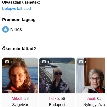
Olvasatlan üzenetek:
Belépve láthatod
Prémium tagság
Nincs
Őket már láttad?
1
4
3
Mikolt
Ildikó
Judit
, 58
, 56
, 65
Szigetvár
Budapest
Nyíregyháza