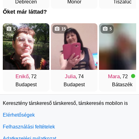
Debrecen
Monor
Tiszalúc
Őket már láttad?
5
15
5
Enikő
Julia
Mara
, 72
, 74
, 72
Budapest
Budapest
Bátaszék
Keresztény társkereső társkereső, társkeresés mobilon is
Elérhetőségek
Felhasználási feltételek
Adatkezelési nyilatkozat