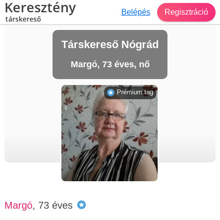
Keresztény
Belépés
Regisztráció
társkereső
Társkereső Nógrád
Margó, 73 éves, nő
Prémium tag
Margó
, 73 éves