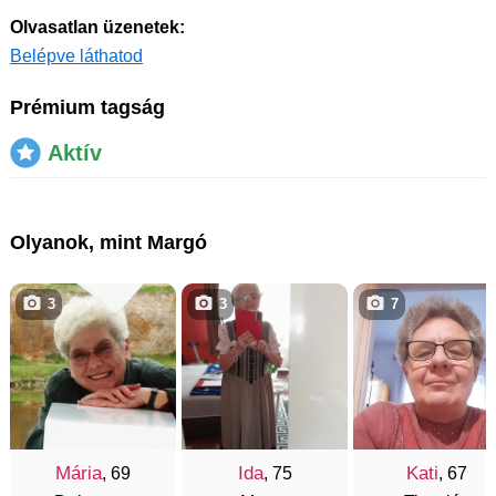
Olvasatlan üzenetek:
Belépve láthatod
Prémium tagság
Aktív
Olyanok, mint Margó
3
3
7
Mária
Ida
Kati
, 69
, 75
, 67