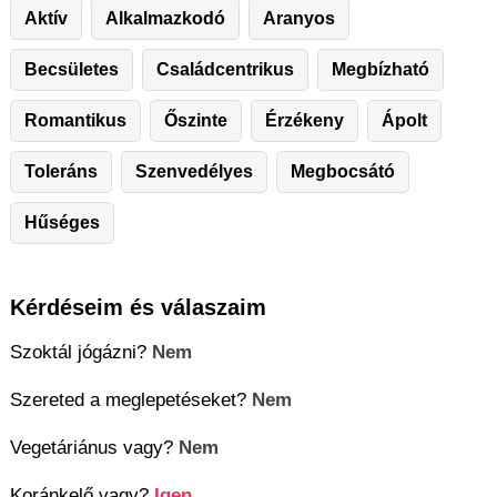
Aktív
Alkalmazkodó
Aranyos
Becsületes
Családcentrikus
Megbízható
Romantikus
Őszinte
Érzékeny
Ápolt
Toleráns
Szenvedélyes
Megbocsátó
Hűséges
Kérdéseim és válaszaim
Szoktál jógázni?
Nem
Szereted a meglepetéseket?
Nem
Vegetáriánus vagy?
Nem
Koránkelő vagy?
Igen