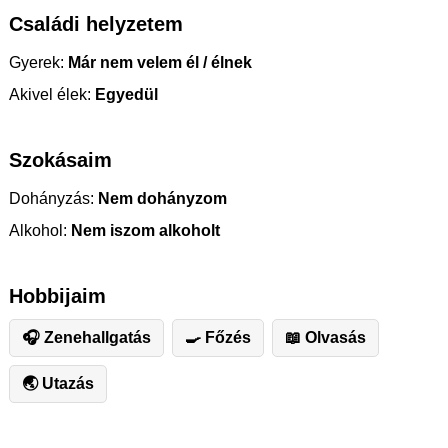
Családi helyzetem
Gyerek:
Már nem velem él / élnek
Akivel élek:
Egyedül
Szokásaim
Dohányzás:
Nem dohányzom
Alkohol:
Nem iszom alkoholt
Hobbijaim
🎧 Zenehallgatás
🍳 Főzés
📖 Olvasás
🌏 Utazás