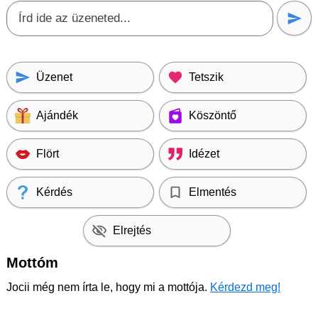
Üzenet
Tetszik
Ajándék
Köszöntő
Flört
Idézet
Kérdés
Elmentés
Elrejtés
Mottóm
Jocii még nem írta le, hogy mi a mottója.
Kérdezd meg!