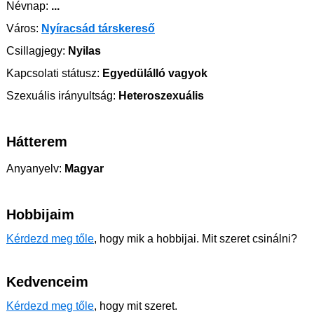
Névnap:
...
Város:
Nyíracsád társkereső
Csillagjegy:
Nyilas
Kapcsolati státusz:
Egyedülálló vagyok
Szexuális irányultság:
Heteroszexuális
Hátterem
Anyanyelv:
Magyar
Hobbijaim
Kérdezd meg tőle
, hogy mik a hobbijai. Mit szeret csinálni?
Kedvenceim
Kérdezd meg tőle
, hogy mit szeret.