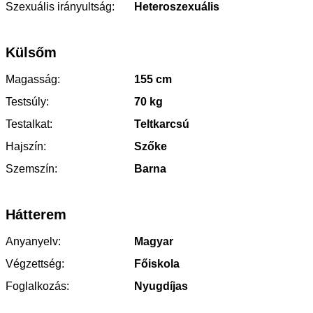
Szexuális irányultság:
Heteroszexuális
Külsőm
Magasság:
155 cm
Testsúly:
70 kg
Testalkat:
Teltkarcsú
Hajszín:
Szőke
Szemszín:
Barna
Hátterem
Anyanyelv:
Magyar
Végzettség:
Főiskola
Foglalkozás:
Nyugdíjas