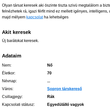
Olyan társat keresek aki öszinte tiszta szivü megtalálom a bizt
felnézhetek rá, igazi férfit mind ez mellett igényes, intelligen
majd mélyem
kapcsolat
ha lehetséges
Akit keresek
Új barátokat keresek.
Adataim
Nem:
Nő
Életkor:
70
Névnap:
...
Város:
Sopron társkereső
Csillagjegy:
Rák
Kapcsolati státusz:
Egyedülálló vagyok