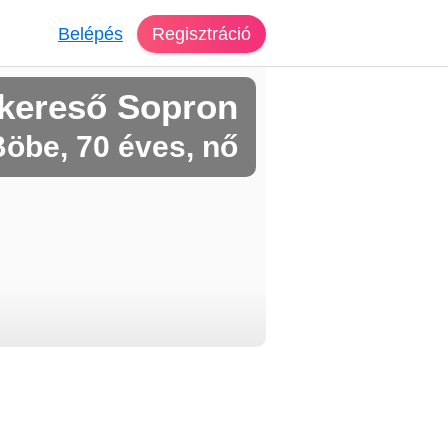
Belépés
Regisztráció
kereső Sopron
öbe, 70 éves, nő