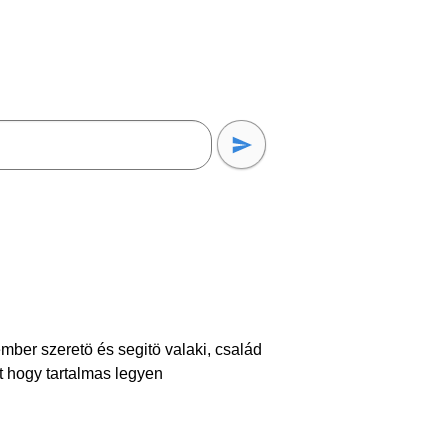
ber szeretö és segitö valaki, család
öt hogy tartalmas legyen