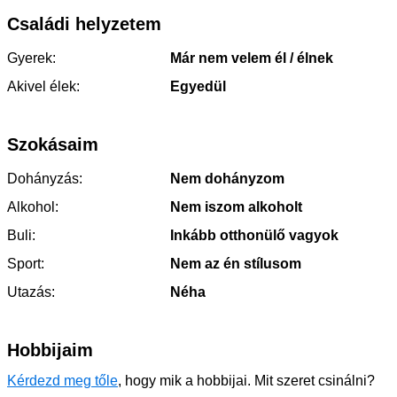
Családi helyzetem
Gyerek:
Már nem velem él / élnek
Akivel élek:
Egyedül
Szokásaim
Dohányzás:
Nem dohányzom
Alkohol:
Nem iszom alkoholt
Buli:
Inkább otthonülő vagyok
Sport:
Nem az én stílusom
Utazás:
Néha
Hobbijaim
Kérdezd meg tőle
, hogy mik a hobbijai. Mit szeret csinálni?