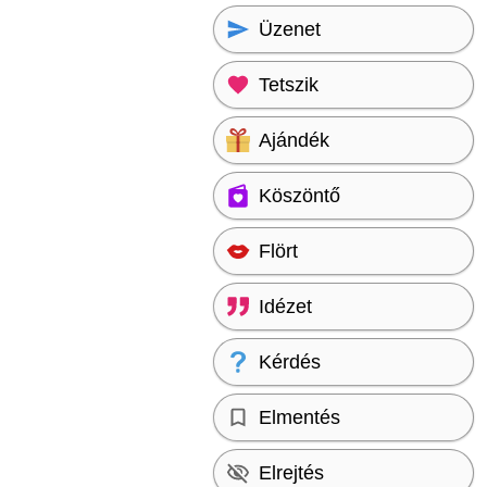
Üzenet
Tetszik
Ajándék
Köszöntő
Flört
Idézet
Kérdés
Elmentés
Elrejtés