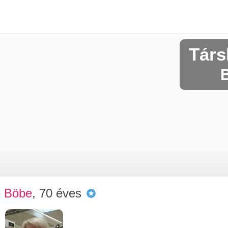
Társ
B
Böbe
, 70 éves