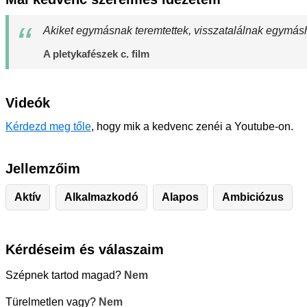
Akiket egymásnak teremtettek, visszatalálnak egymás
A pletykafészek c. film
Videók
Kérdezd meg tőle
, hogy mik a kedvenc zenéi a Youtube-on.
Jellemzőim
Aktív
Alkalmazkodó
Alapos
Ambiciózus
Kérdéseim és válaszaim
Szépnek tartod magad?
Nem
Türelmetlen vagy?
Nem