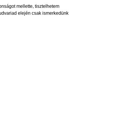
onságot mellette, tisztelhetem
s, udvariad elején csak ismerkedünk