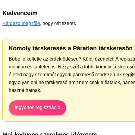
Kedvenceim
Kérdezd meg tőle
, hogy mit szeret.
Komoly társkeresés a Páratlan társkeresőn
Böbe felkeltette az érdeklődésed? Küldj üzenetet! A regisz
mobilon és tableten is. Nézz szét a többi komoly társkereső 
életed nagy szerelmét egyedi párkereső rendszerünk segít
egy olyan online társkereső amit nem csak a fiatalok, hanem
használhatnak.
Ingyenes regisztráció
Mai kedvenc szerelmes idézetem