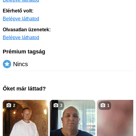
Elérhető volt:
Belépve láthatod
Olvasatlan üzenetek:
Belépve láthatod
Prémium tagság
Nincs
Őket már láttad?
2
3
1