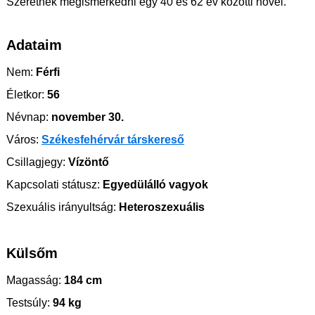
Szeretnék megismerkedni egy 40 és 62 év közötti nővel.
Adataim
Nem:
Férfi
Életkor:
56
Névnap:
november 30.
Város:
Székesfehérvár társkereső
Csillagjegy:
Vízöntő
Kapcsolati státusz:
Egyedülálló vagyok
Szexuális irányultság:
Heteroszexuális
Külsőm
Magasság:
184 cm
Testsúly:
94 kg