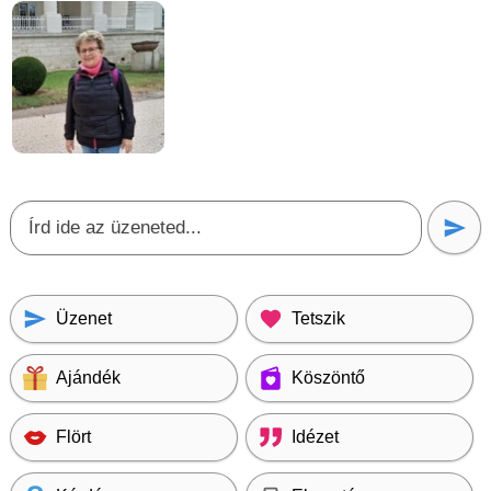
Üzenet
Tetszik
Ajándék
Köszöntő
Flört
Idézet