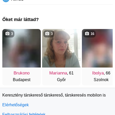
Őket már láttad?
3
3
16
Brukono
Marianna
Ibolya
, 61
, 66
Budapest
Győr
Szolnok
Keresztény társkereső társkereső, társkeresés mobilon is
Elérhetőségek
Felhasználási feltételek