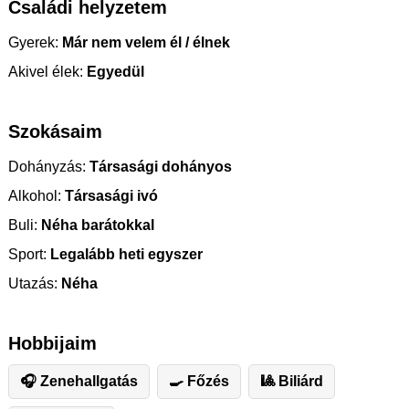
Családi helyzetem
Gyerek:
Már nem velem él / élnek
Akivel élek:
Egyedül
Szokásaim
Dohányzás:
Társasági dohányos
Alkohol:
Társasági ivó
Buli:
Néha barátokkal
Sport:
Legalább heti egyszer
Utazás:
Néha
Hobbijaim
🎧 Zenehallgatás
🍳 Főzés
🎱 Biliárd