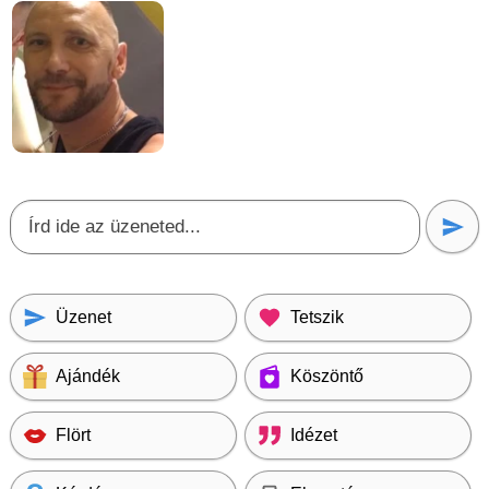
Üzenet
Tetszik
Ajándék
Köszöntő
Flört
Idézet