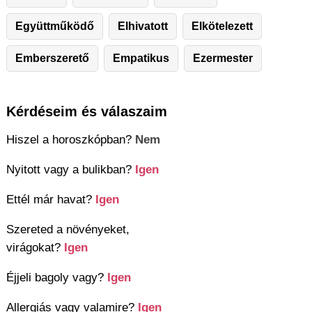
Együttműködő
Elhivatott
Elkötelezett
Emberszerető
Empatikus
Ezermester
Kérdéseim és válaszaim
Hiszel a horoszkópban?
Nem
Nyitott vagy a bulikban?
Igen
Ettél már havat?
Igen
Szereted a növényeket,
virágokat?
Igen
Éjjeli bagoly vagy?
Igen
Allergiás vagy valamire?
Igen