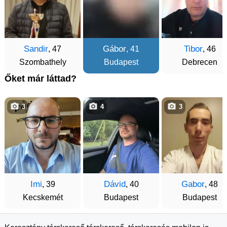
Sandir
Gábor
Tibor
, 47
, 41
, 46
Szombathely
Budapest
Debrecen
Őket már láttad?
3
4
3
Imi
Dávid
Gabor
, 39
, 40
, 48
Kecskemét
Budapest
Budapest