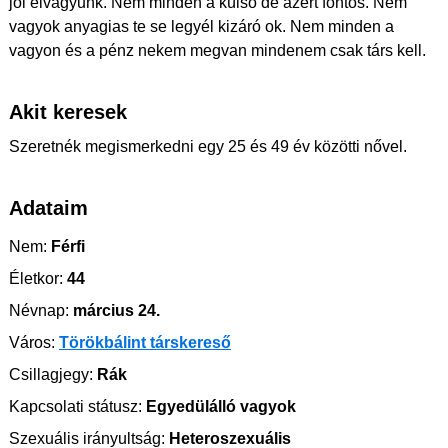
jól elvagyunk. Nem minden a külső de azért fontos. Nem
vagyok anyagias te se legyél kizáró ok. Nem minden a
vagyon és a pénz nekem megvan mindenem csak társ kell.
Akit keresek
Szeretnék megismerkedni egy 25 és 49 év közötti nővel.
Adataim
Nem:
Férfi
Életkor:
44
Névnap:
március 24.
Város:
Törökbálint társkereső
Csillagjegy:
Rák
Kapcsolati státusz:
Egyedülálló vagyok
Szexuális irányultság:
Heteroszexuális