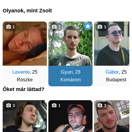
Olyanok, mint Zsolt
1
1
1
Levente
Gyuri
Gábor
, 25
, 28
, 25
Röszke
Komárom
Budapest
Őket már láttad?
3
1
3