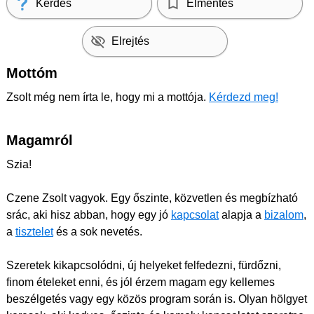
Kérdés
Elmentés
Elrejtés
Mottóm
Zsolt még nem írta le, hogy mi a mottója.
Kérdezd meg!
Magamról
Szia!
Czene Zsolt vagyok. Egy őszinte, közvetlen és megbízható
srác, aki hisz abban, hogy egy jó
kapcsolat
alapja a
bizalom
,
a
tisztelet
és a sok nevetés.
Szeretek kikapcsolódni, új helyeket felfedezni, fürdőzni,
finom ételeket enni, és jól érzem magam egy kellemes
beszélgetés vagy egy közös program során is. Olyan hölgyet