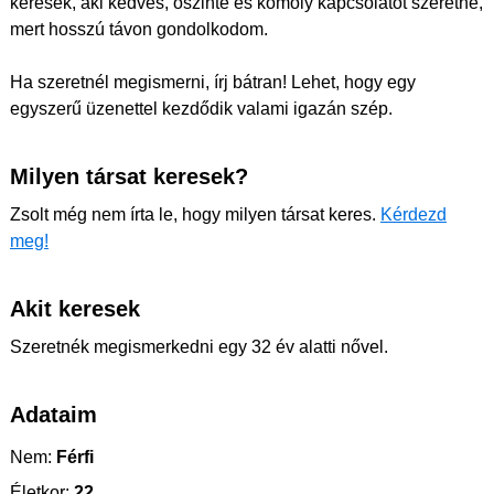
keresek, aki kedves, őszinte és komoly kapcsolatot szeretne,
mert hosszú távon gondolkodom.
Ha szeretnél megismerni, írj bátran! Lehet, hogy egy
egyszerű üzenettel kezdődik valami igazán szép.
Milyen társat keresek?
Zsolt még nem írta le, hogy milyen társat keres.
Kérdezd
meg!
Akit keresek
Szeretnék megismerkedni egy 32 év alatti nővel.
Adataim
Nem:
Férfi
Életkor:
22