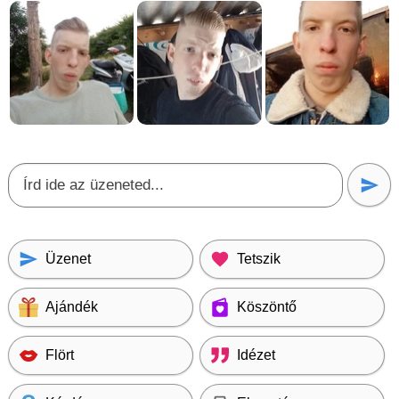
Üzenet
Tetszik
Ajándék
Köszöntő
Flört
Idézet