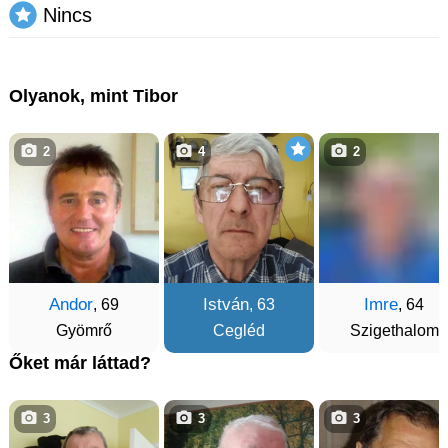
Nincs
Olyanok, mint Tibor
2
4
2
Andor
István
Imre
, 69
, 63
, 64
Gyömrő
Cegléd
Szigethalom
Őket már láttad?
3
3
3