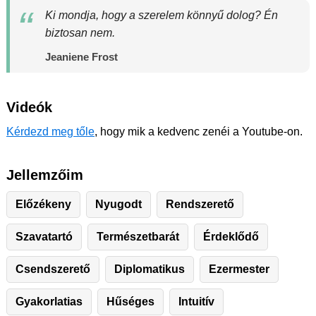
Ki mondja, hogy a szerelem könnyű dolog? Én
biztosan nem.
Jeaniene Frost
Videók
Kérdezd meg tőle
, hogy mik a kedvenc zenéi a Youtube-on.
Jellemzőim
Előzékeny
Nyugodt
Rendszerető
Szavatartó
Természetbarát
Érdeklődő
Csendszerető
Diplomatikus
Ezermester
Gyakorlatias
Hűséges
Intuitív