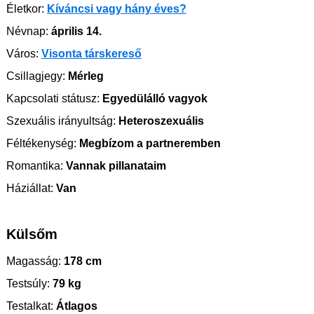
Életkor:
Kíváncsi vagy hány éves?
Névnap:
április 14.
Város:
Visonta társkereső
Csillagjegy:
Mérleg
Kapcsolati státusz:
Egyedülálló vagyok
Szexuális irányultság:
Heteroszexuális
Féltékenység:
Megbízom a partneremben
Romantika:
Vannak pillanataim
Háziállat:
Van
Külsőm
Magasság:
178 cm
Testsúly:
79 kg
Testalkat:
Átlagos