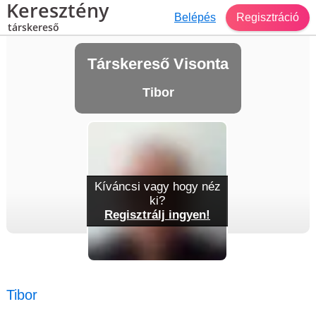
Keresztény
Belépés
Regisztráció
társkereső
Társkereső Visonta
Tibor
Kíváncsi vagy hogy néz
ki?
Regisztrálj ingyen!
Tibor