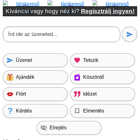
Kíváncsi vagy hogy néz ki?
Regisztrálj ingyen!
Üzenet
Tetszik
Ajándék
Köszöntő
Flört
Idézet
Kérdés
Elmentés
Elrejtés