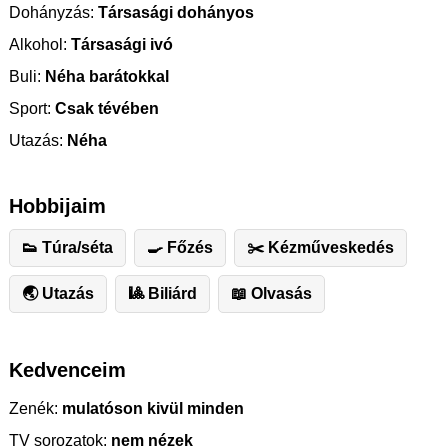
Dohányzás:
Társasági dohányos
Alkohol:
Társasági ivó
Buli:
Néha barátokkal
Sport:
Csak tévében
Utazás:
Néha
Hobbijaim
👟 Túra/séta
🍳 Főzés
✂️ ️Kézműveskedés
🌏 Utazás
🎱 Biliárd
📖 Olvasás
Kedvenceim
Zenék:
mulatóson kivül minden
TV sorozatok:
nem nézek