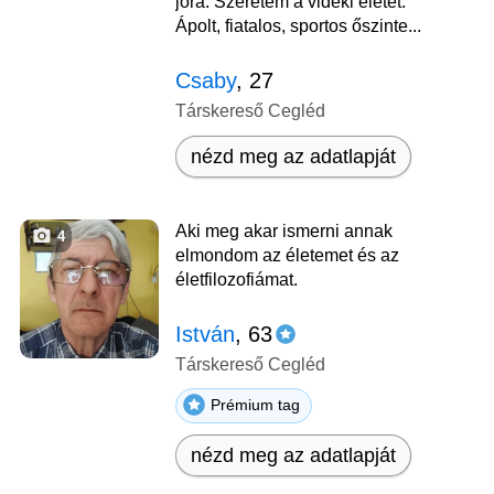
jóra. Szeretem a vidéki életet.
Ápolt, fiatalos, sportos őszinte...
Csaby
, 27
Társkereső Cegléd
nézd meg az adatlapját
Aki meg akar ismerni annak
4
elmondom az életemet és az
életfilozofiámat.
István
, 63
Társkereső Cegléd
Prémium tag
nézd meg az adatlapját