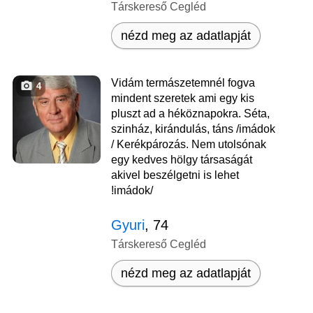
Társkereső Cegléd
nézd meg az adatlapját
Vidám termászetemnél fogva
4
mindent szeretek ami egy kis
pluszt ad a héköznapokra. Séta,
szinház, kirándulás, táns /imádok
/ Kerékpározás. Nem utolsónak
egy kedves hölgy társaságát
akivel beszélgetni is lehet
!imádok/
Gyuri
, 74
Társkereső Cegléd
nézd meg az adatlapját