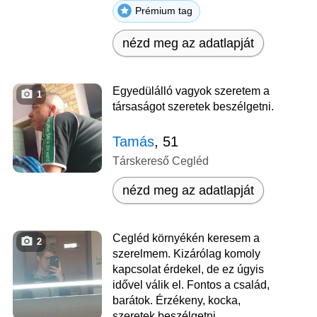
Prémium tag
nézd meg az adatlapját
Egyedülálló vagyok szeretem a
1
társaságot szeretek beszélgetni.
Tamás
, 51
Társkereső Cegléd
nézd meg az adatlapját
Cegléd környékén keresem a
2
szerelmem. Kizárólag komoly
kapcsolat érdekel, de ez úgyis
idővel válik el. Fontos a család,
barátok. Érzékeny, kocka,
szeretek beszélgetni,