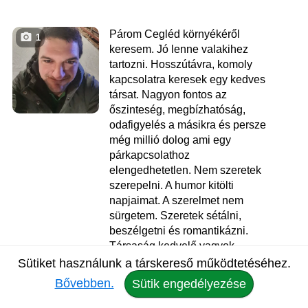
Párom Cegléd környékéről
1
keresem. Jó lenne valakihez
tartozni. Hosszútávra, komoly
kapcsolatra keresek egy kedves
társat. Nagyon fontos az
őszinteség, megbízhatóság,
odafigyelés a másikra és persze
még millió dolog ami egy
párkapcsolathoz
elengedhetetlen. Nem szeretek
szerepelni. A humor kitölti
napjaimat. A szerelmet nem
sürgetem. Szeretek sétálni,
beszélgetni és romantikázni.
Társaság kedvelő vagyok,
szeretek zenét hallgatni, olvasni,
Sütiket használunk a társkereső működtetéséhez.
kerékpározni. Érzékeny, kocka,
Bővebben.
Sütik engedélyezése
szeretek beszélgetni,...