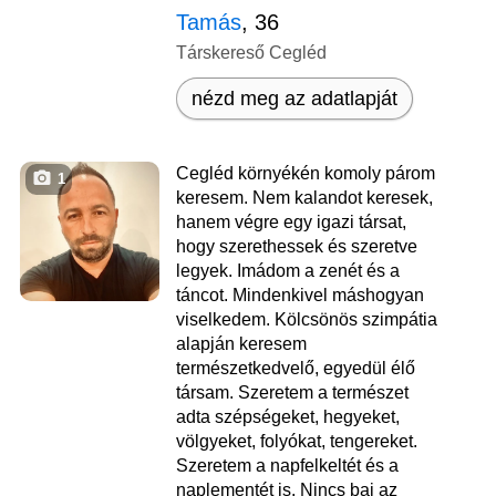
Tamás
, 36
Társkereső Cegléd
nézd meg az adatlapját
Cegléd környékén komoly párom
1
keresem. Nem kalandot keresek,
hanem végre egy igazi társat,
hogy szerethessek és szeretve
legyek. Imádom a zenét és a
táncot. Mindenkivel máshogyan
viselkedem. Kölcsönös szimpátia
alapján keresem
természetkedvelő, egyedül élő
társam. Szeretem a természet
adta szépségeket, hegyeket,
völgyeket, folyókat, tengereket.
Szeretem a napfelkeltét és a
naplementét is. Nincs baj az