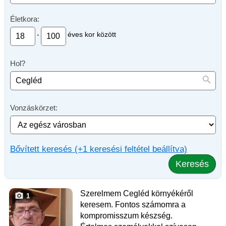
Életkora:
-
éves kor között
Hol?
Vonzáskörzet:
Bővített keresés (+1 keresési feltétel beállítva)
Keresés
Szerelmem Cegléd környékéről
1
keresem. Fontos számomra a
kompromisszum készség.