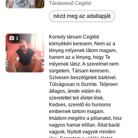
Társkereső Cegléd
nézd meg az adatlapját
Komoly társam Cegléd
1
környékén keresem. Nem az a
lényeg milyenek látom magam,
hanem az a lényeg, hogy Te
milyenek látsz. A szerelmet nem
sürgetem. Társam keresem.
Szívesen beszélgetek bárkivel.
Túlságosan is őszinte. Teljesen
átlagos, ámde vidám és
szeretettel teli életet élek.
Kedves, szerető és humoros
embernek tartom magam.
Imádom megélni a pillanatot, hisz
nagyon hamar elillan. Állat barát
vagyok. Nyitott vagyok minden