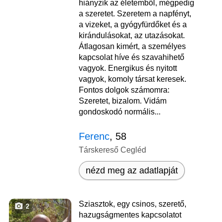
hiányzik az életemből, mégpedig
a szeretet. Szeretem a napfényt,
a vizeket, a gyógyfürdőket és a
kirándulásokat, az utazásokat.
Átlagosan kimért, a személyes
kapcsolat híve és szavahihető
vagyok. Energikus és nyitott
vagyok, komoly társat keresek.
Fontos dolgok számomra:
Szeretet, bizalom. Vidám
gondoskodó normális...
Ferenc
, 58
Társkereső Cegléd
nézd meg az adatlapját
Sziasztok, egy csinos, szerető,
2
hazugságmentes kapcsolatot