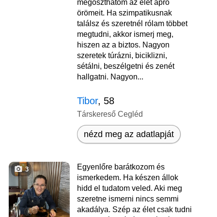
megoszthatom az élet apró
örömeit. Ha szimpatikusnak
találsz és szeretnél rólam többet
megtudni, akkor ismerj meg,
hiszen az a biztos. Nagyon
szeretek túrázni, biciklizni,
sétálni, beszélgetni és zenét
hallgatni. Nagyon...
Tibor
, 58
Társkereső Cegléd
nézd meg az adatlapját
Egyenlőre barátkozom és
3
ismerkedem. Ha készen állok
hidd el tudatom veled. Aki meg
szeretne ismerni nincs semmi
akadálya. Szép az élet csak tudni