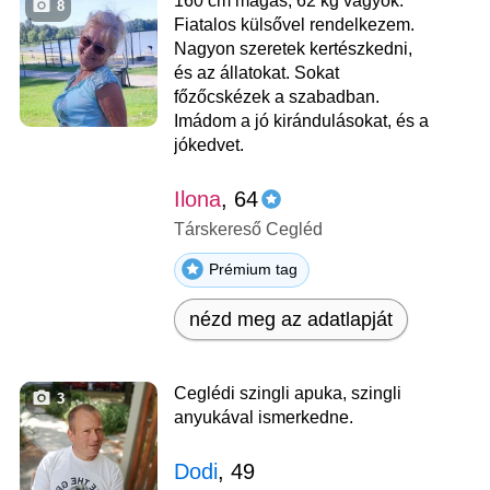
160 cm magas, 62 kg vagyok.
8
Fiatalos külsővel rendelkezem.
Nagyon szeretek kertészkedni,
és az állatokat. Sokat
főzőcskézek a szabadban.
Imádom a jó kirándulásokat, és a
jókedvet.
Ilona
, 64
Társkereső Cegléd
Prémium tag
nézd meg az adatlapját
Ceglédi szingli apuka, szingli
3
anyukával ismerkedne.
Dodi
, 49