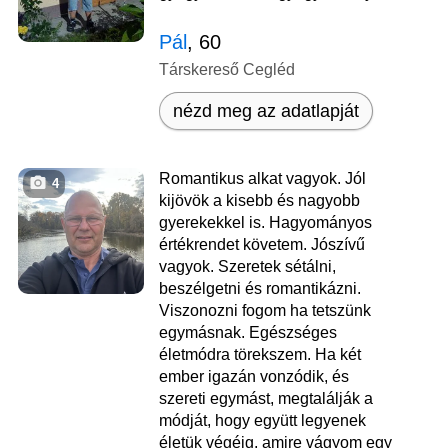
Pál
, 60
Társkereső Cegléd
nézd meg az adatlapját
Romantikus alkat vagyok. Jól
4
kijövök a kisebb és nagyobb
gyerekekkel is. Hagyományos
értékrendet követem. Jószívű
vagyok. Szeretek sétálni,
beszélgetni és romantikázni.
Viszonozni fogom ha tetszünk
egymásnak. Egészséges
életmódra törekszem. Ha két
ember igazán vonzódik, és
szereti egymást, megtalálják a
módját, hogy együtt legyenek
életük végéig, amire vágyom egy