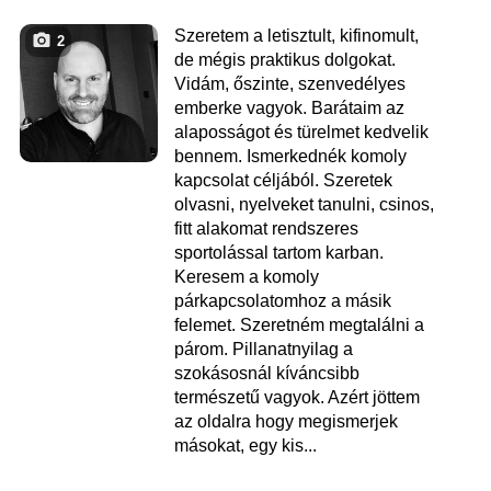
Szeretem a letisztult, kifinomult,
2
de mégis praktikus dolgokat.
Vidám, őszinte, szenvedélyes
emberke vagyok. Barátaim az
alaposságot és türelmet kedvelik
bennem. Ismerkednék komoly
kapcsolat céljából. Szeretek
olvasni, nyelveket tanulni, csinos,
fitt alakomat rendszeres
sportolással tartom karban.
Keresem a komoly
párkapcsolatomhoz a másik
felemet. Szeretném megtalálni a
párom. Pillanatnyilag a
szokásosnál kíváncsibb
természetű vagyok. Azért jöttem
az oldalra hogy megismerjek
másokat, egy kis...