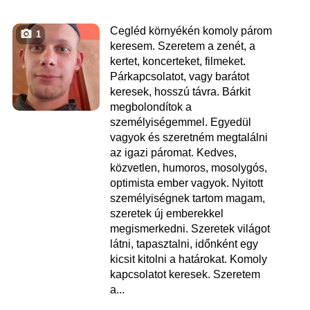
Cegléd környékén komoly párom
1
keresem. Szeretem a zenét, a
kertet, koncerteket, filmeket.
Párkapcsolatot, vagy barátot
keresek, hosszú távra. Bárkit
megbolondítok a
személyiségemmel. Egyedül
vagyok és szeretném megtalálni
az igazi páromat. Kedves,
közvetlen, humoros, mosolygós,
optimista ember vagyok. Nyitott
személyiségnek tartom magam,
szeretek új emberekkel
megismerkedni. Szeretek világot
látni, tapasztalni, időnként egy
kicsit kitolni a határokat. Komoly
kapcsolatot keresek. Szeretem
a...