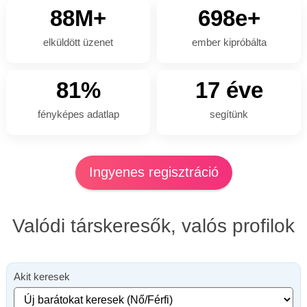
88M+
698e+
elküldött üzenet
ember kipróbálta
81%
17 éve
fényképes adatlap
segítünk
Ingyenes regisztráció
Valódi társkeresők, valós profilok
Akit keresek