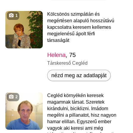
Kölcsönös szimpátián és
1
megértésen alapuló hosszútávú
kapcsolatra keresem kellemes
megjelenésű ápolt férfi
társaságát
Helena
, 75
Társkereső Cegléd
nézd meg az adatlapját
Cegléd környékén keresek
2
magamnak társat. Szeretek
kirándulni, biciklizni. Imádom
megélni a pillanatot, hisz nagyon
hamar elillan. Egyszerű ember
vagyok aki keresi ami még