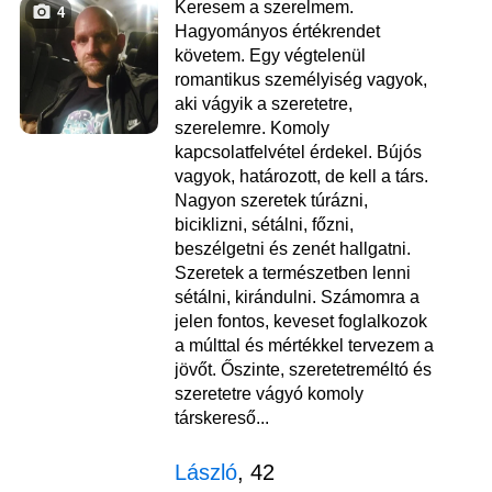
Keresem a szerelmem.
4
Hagyományos értékrendet
követem. Egy végtelenül
romantikus személyiség vagyok,
aki vágyik a szeretetre,
szerelemre. Komoly
kapcsolatfelvétel érdekel. Bújós
vagyok, határozott, de kell a társ.
Nagyon szeretek túrázni,
biciklizni, sétálni, főzni,
beszélgetni és zenét hallgatni.
Szeretek a természetben lenni
sétálni, kirándulni. Számomra a
jelen fontos, keveset foglalkozok
a múlttal és mértékkel tervezem a
jövőt. Őszinte, szeretetreméltó és
szeretetre vágyó komoly
társkereső...
László
, 42