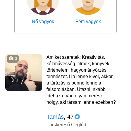
Nő vagyok
Férfi vagyok
Amiket szeretek: Kreativitás,
3
kézművesség, filmek, könyvek,
történelem, hagyományőrzés,
természet. Ha lenne kivel, akkor
a túrázás is benne lenne a
felsorolásban. Utazni inkább
idehaza. Van olyan merész
hölgy, aki társam lenne ezekben?
Tamás
, 47
Társkereső Cegléd