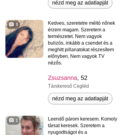
nézd meg az adatlapját
Kedves, szeretetre méltó nőnek
3
érzem magam. Szeretem a
természetet. Nem vagyok
bulizós, inkább a csendet és a
meghitt pillanatokat részesítem
előnyben. Nem vagyok TV
nézős.
Zsuzsanna
, 52
Társkereső Cegléd
nézd meg az adatlapját
Leendő párom keresem. Komoly
1
társat keresek. Szeretem a
nyugodtságot és a