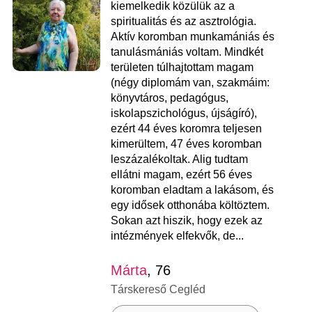
kiemelkedik közülük az a
spiritualitás és az asztrológia.
Aktív koromban munkamániás és
tanulásmániás voltam. Mindkét
területen túlhajtottam magam
(négy diplomám van, szakmáim:
könyvtáros, pedagógus,
iskolapszichológus, újságíró),
ezért 44 éves koromra teljesen
kimerültem, 47 éves koromban
leszázalékoltak. Alig tudtam
ellátni magam, ezért 56 éves
koromban eladtam a lakásom, és
egy idősek otthonába költöztem.
Sokan azt hiszik, hogy ezek az
intézmények elfekvők, de...
Márta
, 76
Társkereső Cegléd