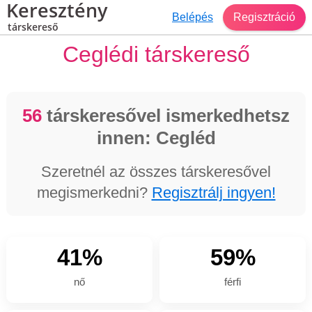
Keresztény
Belépés
Regisztráció
társkereső
Ceglédi társkereső
56
társkeresővel ismerkedhetsz
innen: Cegléd
Szeretnél az összes társkeresővel
megismerkedni?
Regisztrálj ingyen!
41%
59%
nő
férfi