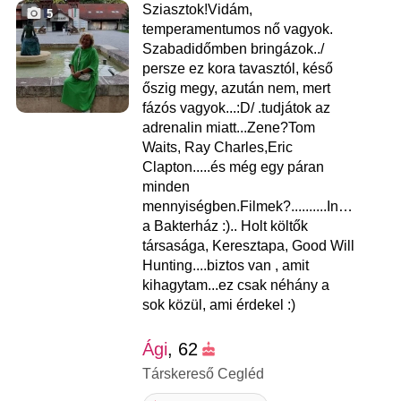
Sziasztok!Vidám,
5
temperamentumos nő vagyok.
Szabadidőmben bringázok../
persze ez kora tavasztól, késő
őszig megy, azután nem, mert
fázós vagyok...:D/ .tudjátok az
adrenalin miatt...Zene?Tom
Waits, Ray Charles,Eric
Clapton.....és még egy páran
minden
mennyiségben.Filmek?..........Indul
a Bakterház :).. Holt költők
társasága, Keresztapa, Good Will
Hunting....biztos van , amit
kihagytam...ez csak néhány a
sok közül, ami érdekel :)
Ági
, 62
Társkereső Cegléd