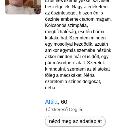
Értelmes személyekkel szívesen
beszélgetek. Nagyra értékelem
az őszinteséget, hiszen én is
őszinte embernek tartom magam.
Kölcsönös szimpátia,
megbízhatóság, esetén bármi
kialakulhat. Szerintem minden
egy mosollyal kezdődik, azután
amikor egymás szemébe nézünk
akkor minden már el is dőlt, egy
pár másodperc alatt. Szeretek
kirándulni, szeretem az állatokat
főleg a macskákat. Néha
szeretem a színes dolgokat,
néha...
Attila
, 60
Társkereső Cegléd
nézd meg az adatlapját