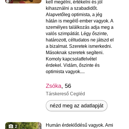
kell megélni, értékelni és jól
kihasználni a szabadidőt.
Alapvetőleg optimista, a jég
hátán is megélő ember vagyok. A
személyes találkozás adja meg a
valós szimpátiát. Légy őszinte,
határozott, céltudatos ne játszd el
a bizalmat. Szeretek ismerkedni.
Másoknak szeretek segíteni.
Komoly kapcsolatfelvétel
érdekel. Vidám, őszinte és
optimista vagyok....
Zsóka
, 56
Társkereső Cegléd
nézd meg az adatlapját
Humán érdeklődésű vagyok. Ami
2