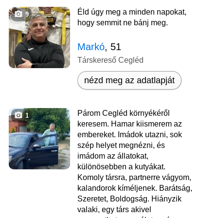
Éld úgy meg a minden napokat,
9
hogy semmit ne bánj meg.
Markó
, 51
Társkereső Cegléd
nézd meg az adatlapját
Párom Cegléd környékéről
1
keresem. Hamar kiismerem az
embereket. Imádok utazni, sok
szép helyet megnézni, és
imádom az állatokat,
különösebben a kutyákat.
Komoly társra, partnerre vágyom,
kalandorok kíméljenek. Barátság,
Szeretet, Boldogság. Hiányzik
valaki, egy társ akivel