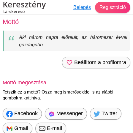
Keresztény
Belépés
Regisztráció
társkereső
Mottó
Aki három napra előrelát, az háromezer évvel
gazdagabb.
Beállítom a profilomra
Mottó megosztása
Tetszik ez a mottó? Oszd meg ismerőseiddel is az alábbi
gombokra kattintva.
Facebook
Messenger
Twitter
Gmail
E-mail