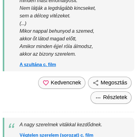
minden mást elhomályosít.
Nem látják a legdrágább kincseket,
sem a délceg vitézeket.
(...)
Mikor nappal behunyod a szemed,
akkor őt látod magad előtt,
Amikor minden éjjel róla álmodsz,
akkor az bizony szerelem.
A szultána c. film
Kedvencnek
Megosztás
Részletek
A nagy szerelmek vitákkal kezdődnek.
Végtelen szerelem (sorozat) c. film