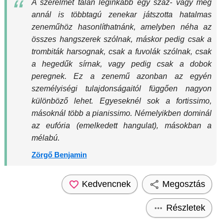
A szerelmet talán leginkább egy száz- vagy még
annál is többtagú zenekar játszotta hatalmas
zeneműhöz hasonlíthatnánk, amelyben néha az
összes hangszerek szólnak, máskor pedig csak a
trombiták harsognak, csak a fuvolák szólnak, csak
a hegedűk sírnak, vagy pedig csak a dobok
peregnek. Ez a zenemű azonban az egyén
személyiségi tulajdonságaitól függően nagyon
különböző lehet. Egyeseknél sok a fortissimo,
másoknál több a pianissimo. Némelyikben dominál
az eufória (emelkedett hangulat), másokban a
mélabú.
Zörgő Benjamin
Kedvencnek
Megosztás
Részletek