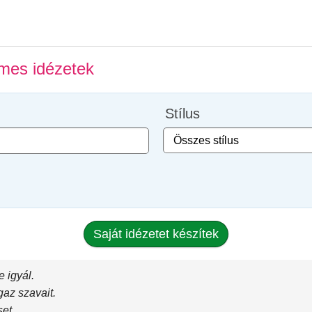
lmes idézetek
Stílus
Saját idézetet készítek
e igyál.
gaz szavait.
et.