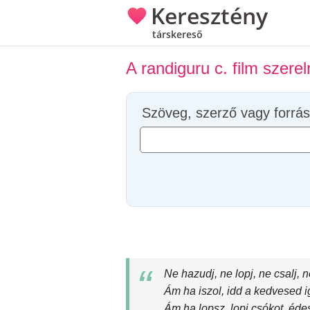
Keresztény
társkereső
A randiguru c. film szere
Szöveg, szerző vagy forrás
Ne hazudj, ne lopj, ne csalj, n
Ám ha iszol, idd a kedvesed i
Ám ha lopsz, lopj csókot, édes