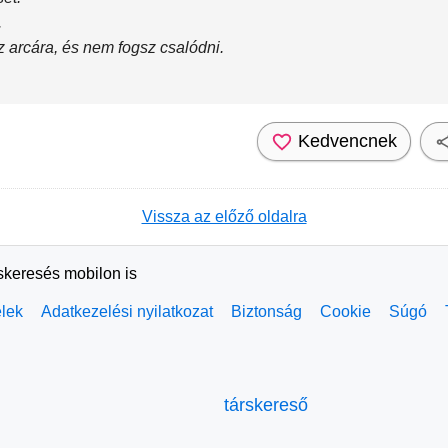
.
z arcára, és nem fogsz csalódni.
Kedvencnek
Vissza az előző oldalra
rskeresés mobilon is
elek
Adatkezelési nyilatkozat
Biztonság
Cookie
Súgó
társkereső