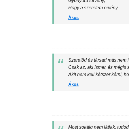
Gyönyörű törvény,
Hogy a szerelem örvény.
Ákos
Szeretőd és társad más nem is
Csak az, aki ismer, és mégis 
Akit nem kell kétszer kérni, ho
Ákos
Most sokáig nem látlak, tudod