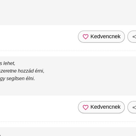
Kedvencnek
 lehet,
szeretne hozzád érni,
gy segítsen élni.
Kedvencnek
,