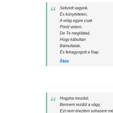
Sebzett vagyok,
És könyörtelen,
A világ egyre csak
Pöröl velem.
De Te megláttad,
Hogy kábultan
Bámultalak,
És felragyogott a Nap.
Ákos
Hogyha mozdul,
Bennem rezdül a vágy,
Ezt nem éreztem sohasem mé