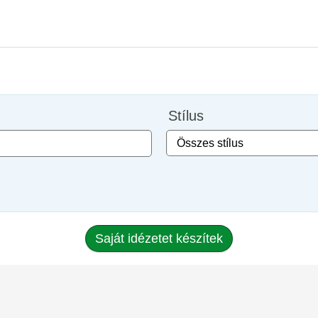
Stílus
Saját idézetet készítek