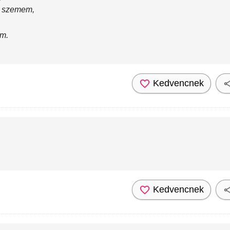
a szemem,
em.
Kedvencnek
Kedvencnek