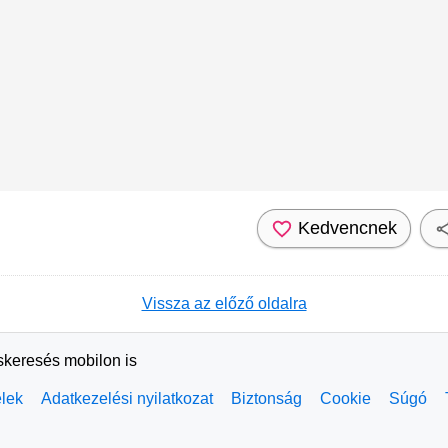
Kedvencnek
Vissza az előző oldalra
rskeresés mobilon is
elek
Adatkezelési nyilatkozat
Biztonság
Cookie
Súgó