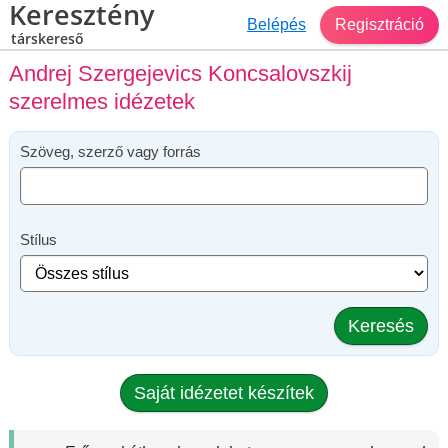
Keresztény
Belépés
Regisztráció
társkereső
Andrej Szergejevics Koncsalovszkij
szerelmes idézetek
Szöveg, szerző vagy forrás
Stílus
Keresés
Saját idézetet készítek