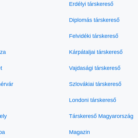
Erdélyi társkereső
Diplomás társkereső
Felvidéki társkereső
áza
Kárpátaljai társkereső
t
Vajdasági társkereső
hérvár
Szlovákiai társkereső
Londoni társkereső
ely
Társkereső Magyarország
ba
Magazin