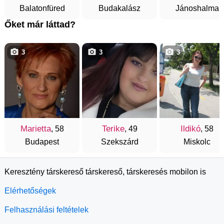
Balatonfüred
Budakalász
Jánoshalma
Őket már láttad?
3
3
3
Marietta
Terike
Ildikó
, 58
, 49
, 58
Budapest
Szekszárd
Miskolc
Keresztény társkereső társkereső, társkeresés mobilon is
Elérhetőségek
Felhasználási feltételek