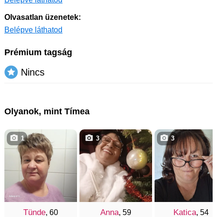
Olvasatlan üzenetek:
Belépve láthatod
Prémium tagság
Nincs
Olyanok, mint Tímea
1
3
3
Tünde
Anna
Katica
, 60
, 59
, 54