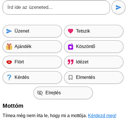
Üzenet
Tetszik
Ajándék
Köszöntő
Flört
Idézet
Kérdés
Elmentés
Elrejtés
Mottóm
Tímea még nem írta le, hogy mi a mottója.
Kérdezd meg!