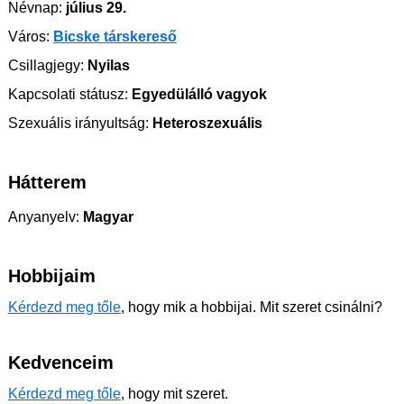
Névnap:
július 29.
Város:
Bicske társkereső
Csillagjegy:
Nyilas
Kapcsolati státusz:
Egyedülálló vagyok
Szexuális irányultság:
Heteroszexuális
Hátterem
Anyanyelv:
Magyar
Hobbijaim
Kérdezd meg tőle
, hogy mik a hobbijai. Mit szeret csinálni?
Kedvenceim
Kérdezd meg tőle
, hogy mit szeret.