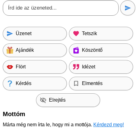
Üzenet
Tetszik
Ajándék
Köszöntő
Flört
Idézet
Kérdés
Elmentés
Elrejtés
Mottóm
Márta még nem írta le, hogy mi a mottója.
Kérdezd meg!