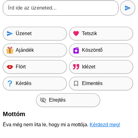
Üzenet
Tetszik
Ajándék
Köszöntő
Flört
Idézet
Kérdés
Elmentés
Elrejtés
Mottóm
Éva még nem írta le, hogy mi a mottója.
Kérdezd meg!