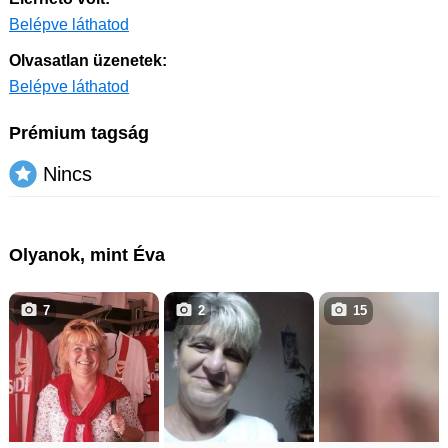
Belépve láthatod
Olvasatlan üzenetek:
Belépve láthatod
Prémium tagság
Nincs
Olyanok, mint Éva
7
2
15