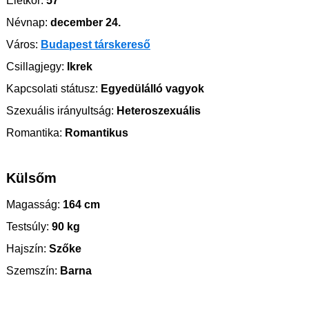
Életkor:
57
Névnap:
december 24.
Város:
Budapest társkereső
Csillagjegy:
Ikrek
Kapcsolati státusz:
Egyedülálló vagyok
Szexuális irányultság:
Heteroszexuális
Romantika:
Romantikus
Külsőm
Magasság:
164 cm
Testsúly:
90 kg
Hajszín:
Szőke
Szemszín:
Barna