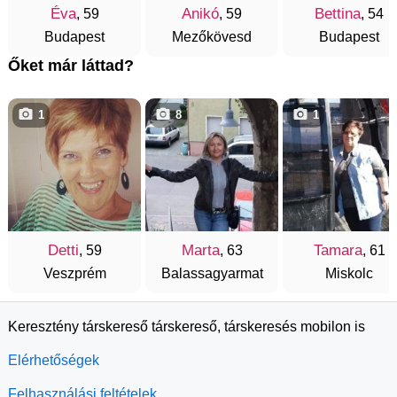
Éva
Anikó
Bettina
, 59
, 59
, 54
Budapest
Mezőkövesd
Budapest
Őket már láttad?
1
8
1
Detti
Marta
Tamara
, 59
, 63
, 61
Veszprém
Balassagyarmat
Miskolc
Keresztény társkereső társkereső, társkeresés mobilon is
Elérhetőségek
Felhasználási feltételek