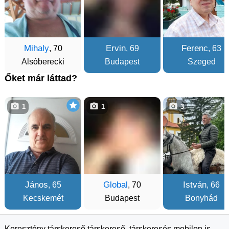
Mihaly
Ervin
Ferenc
, 70
, 69
, 63
Alsóberecki
Budapest
Szeged
Őket már láttad?
1
1
3
János
Global
István
, 65
, 70
, 66
Kecskemét
Budapest
Bonyhád
Keresztény társkereső társkereső, társkeresés mobilon is