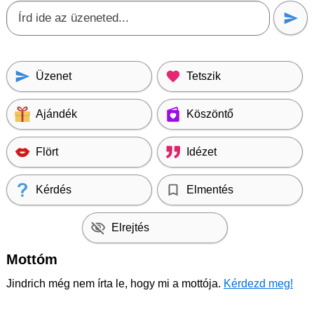
Üzenet
Tetszik
Ajándék
Köszöntő
Flört
Idézet
Kérdés
Elmentés
Elrejtés
Mottóm
Jindrich még nem írta le, hogy mi a mottója.
Kérdezd meg!