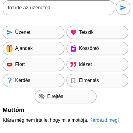
Üzenet
Tetszik
Ajándék
Köszöntő
Flört
Idézet
Kérdés
Elmentés
Elrejtés
Mottóm
Klára még nem írta le, hogy mi a mottója.
Kérdezd meg!