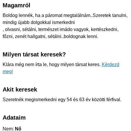
Magamról
Boldog lennék, ha a páromat megtalálnám..Szeretek tanulni,
mindig újabb dolgokkal ismerkedni
, olvasni, sétálni, természet imádo vagyok, kertészkedni,
főzni, zenét hallgatni, sétálni..boldognak lenni.
Milyen társat keresek?
Klára még nem írta le, hogy milyen társat keres.
Kérdezd
meg!
Akit keresek
Szeretnék megismerkedni egy 54 és 63 év közötti férfival.
Adataim
Nem:
Nő