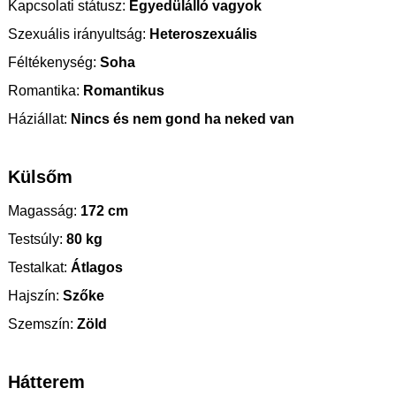
Kapcsolati státusz:
Egyedülálló vagyok
Szexuális irányultság:
Heteroszexuális
Féltékenység:
Soha
Romantika:
Romantikus
Háziállat:
Nincs és nem gond ha neked van
Külsőm
Magasság:
172 cm
Testsúly:
80 kg
Testalkat:
Átlagos
Hajszín:
Szőke
Szemszín:
Zöld
Hátterem