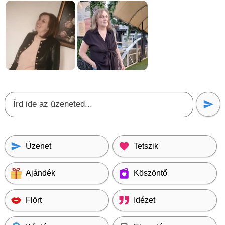
Üzenet
Tetszik
Ajándék
Köszöntő
Flört
Idézet