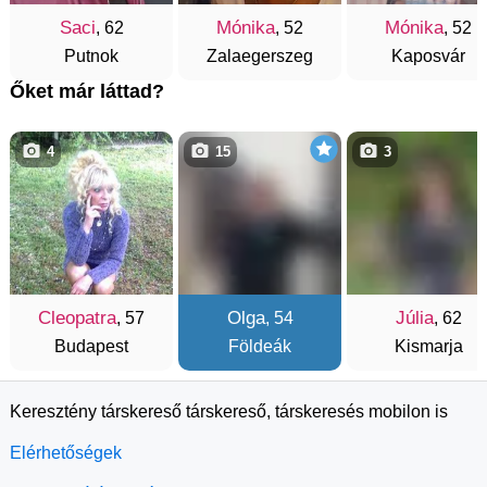
Saci
Mónika
Mónika
, 62
, 52
, 52
Putnok
Zalaegerszeg
Kaposvár
Őket már láttad?
4
15
3
Cleopatra
Olga
Júlia
, 57
, 54
, 62
Budapest
Földeák
Kismarja
Keresztény társkereső társkereső, társkeresés mobilon is
Elérhetőségek