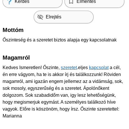
Kérdés
Elmentés
Elrejtés
Mottóm
Őszinteség és a szeretet biztos alapja egy kapcsolatnak
Magamról
Kedves Ismeretlen! Őszinte,
szeretet
.eljes
kapcsolat
a cél,
én erre vágyom, ha te is akkor írj és találkozzunk! Röviden
magamról, ami igazán engem jellemez az a vidámság, sok,
sok mosoly, egyszerűség és a szeretet. Ápolónőkent
dolgozom. Sok szabadidőm van, igy lesz lehetőségünk,
hogy megismerjuk egymást. A személyes találkozó híve
vagyok. Előre is köszönöm, hogy írsz. Őszinte szeretettel:
Marianna