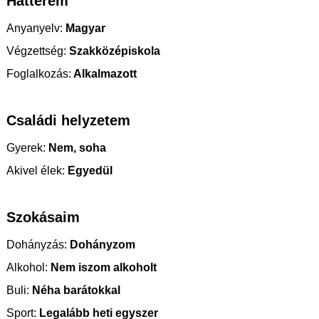
Hátterem
Anyanyelv:
Magyar
Végzettség:
Szakközépiskola
Foglalkozás:
Alkalmazott
Családi helyzetem
Gyerek:
Nem, soha
Akivel élek:
Egyedül
Szokásaim
Dohányzás:
Dohányzom
Alkohol:
Nem iszom alkoholt
Buli:
Néha barátokkal
Sport:
Legalább heti egyszer