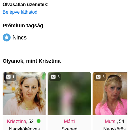
Olvasatlan üzenetek:
Belépve láthatod
Prémium tagság
Nincs
Olyanok, mint Krisztina
1
3
3
Krisztina
Márti
Mutsi
, 52
, 54
Nagykökényes
Szeged
Nagykőrös