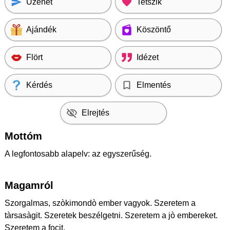
Üzenet
Tetszik
Ajándék
Köszöntő
Flört
Idézet
Kérdés
Elmentés
Elrejtés
Mottóm
A legfontosabb alapelv: az egyszerűség.
Magamról
Szorgalmas, szòkimondò ember vagyok. Szeretem a
tàrsasàgit. Szeretek beszélgetni. Szeretem a jò embereket.
Szeretem a focit.