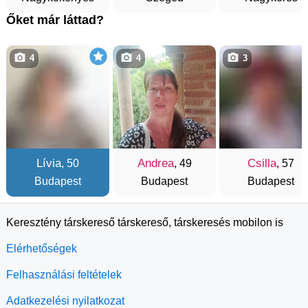
Őket már láttad?
4
4
3
Lívia
Andrea
Csilla
, 50
, 49
, 57
Budapest
Budapest
Budapest
Keresztény társkereső társkereső, társkeresés mobilon is
Elérhetőségek
Felhasználási feltételek
Adatkezelési nyilatkozat