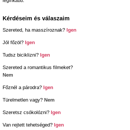
leginkább.
Kérdéseim és válaszaim
Szereted, ha masszíroznak?
Igen
Jól főzöl?
Igen
Tudsz biciklizni?
Igen
Szereted a romantikus filmeket?
Nem
Főznél a párodra?
Igen
Türelmetlen vagy?
Nem
Szeretsz csókolózni?
Igen
Van rejtett tehetséged?
Igen