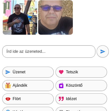
Üzenet
Tetszik
Ajándék
Köszöntő
Flört
Idézet