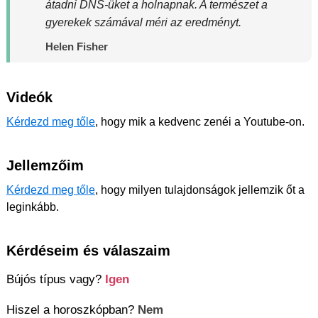
átadni DNS-üket a holnapnak. A természet a
gyerekek számával méri az eredményt.
Helen Fisher
Videók
Kérdezd meg tőle
, hogy mik a kedvenc zenéi a Youtube-on.
Jellemzőim
Kérdezd meg tőle
, hogy milyen tulajdonságok jellemzik őt a
leginkább.
Kérdéseim és válaszaim
Bújós típus vagy?
Igen
Hiszel a horoszkópban?
Nem