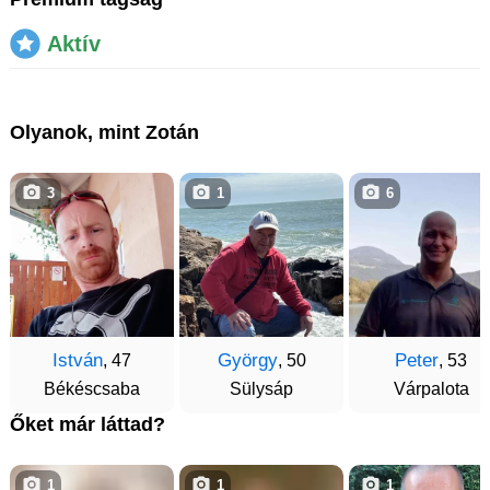
Aktív
Olyanok, mint Zotán
3
1
6
István
György
Peter
, 47
, 50
, 53
Békéscsaba
Sülysáp
Várpalota
Őket már láttad?
1
1
1