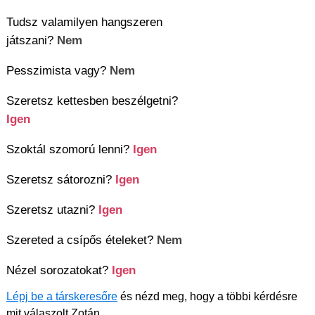
Tudsz valamilyen hangszeren
játszani?
Nem
Pesszimista vagy?
Nem
Szeretsz kettesben beszélgetni?
Igen
Szoktál szomorú lenni?
Igen
Szeretsz sátorozni?
Igen
Szeretsz utazni?
Igen
Szereted a csípős ételeket?
Nem
Nézel sorozatokat?
Igen
Lépj be a társkeresőre
és nézd meg, hogy a többi kérdésre
mit válaszolt Zotán.