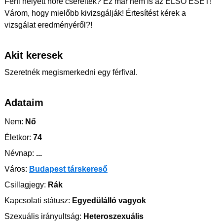
Férfi helyett nőre cserélték? Ez már nem is az ELSŐ ESET!
Várom, hogy mielőbb kivizsgálják! Értesítést kérek a
vizsgálat eredményéről?!
Akit keresek
Szeretnék megismerkedni egy férfival.
Adataim
Nem:
Nő
Életkor:
74
Névnap:
...
Város:
Budapest társkereső
Csillagjegy:
Rák
Kapcsolati státusz:
Egyedülálló vagyok
Szexuális irányultság:
Heteroszexuális