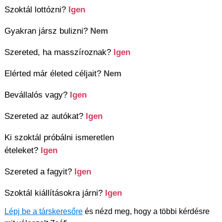
Szoktál lottózni?
Igen
Gyakran jársz bulizni?
Nem
Szereted, ha masszíroznak?
Igen
Elérted már életed céljait?
Nem
Bevállalós vagy?
Igen
Szereted az autókat?
Igen
Ki szoktál próbálni ismeretlen
ételeket?
Igen
Szereted a fagyit?
Igen
Szoktál kiállításokra járni?
Igen
Lépj be a társkeresőre
és nézd meg, hogy a többi kérdésre