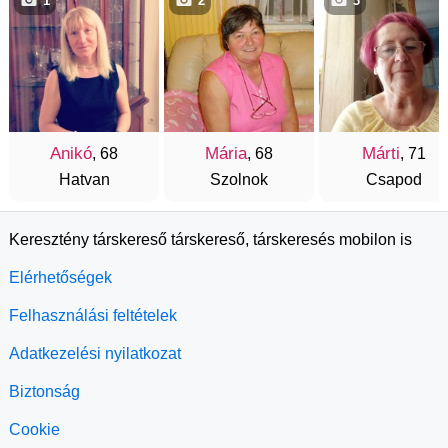
1
2
3
Anikó
Mária
Márti
, 68
, 68
, 71
Hatvan
Szolnok
Csapod
Keresztény társkereső társkereső, társkeresés mobilon is
Elérhetőségek
Felhasználási feltételek
Adatkezelési nyilatkozat
Biztonság
Cookie