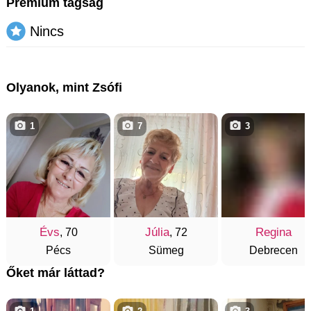
Prémium tagság
Nincs
Olyanok, mint Zsófi
1
7
3
Évs
Júlia
Regina
, 70
, 72
Pécs
Sümeg
Debrecen
Őket már láttad?